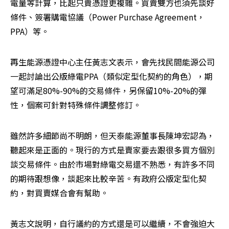
電量等計算，比起只賣憑證更複雜。買賣雙方也須先談好
條件、簽署購電協議（Power Purchase Agreement，
PPA）等。
再生能源憑證中心主任黃志文表示，會先找民間能源公司
一起討論出公版綠電PPA（類似定型化契約的角色），期
望可滿足80%-90%的交易條件，另保留10%-20%的彈
性，個案可針對特殊條件調整修訂。
雖然許多細節尚不明朗，但天泰能源董事長陳坤宏認為，
聽起來是正面的。現行的方式是賣家要去跟很多買方個別
談交易條件。由於市場對綠電交易還不熟悉，有許多不同
的期待跟想像，談起來比較辛苦。有政府公版定型化契
約，對買賣媒合會有幫助。
黃志文說明，自行議約的方式還是可以繼續，不會強迫大