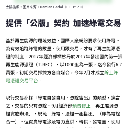
太陽能板。圖片來源：Damian Gadal（CC BY 2.0）
提供「公版」契約  加速綠電交易
基於再生能源的環境效益，國際大廠紛紛要求使用綠電。
為有效追蹤綠電的數量、使用跟交易，才有了再生能源憑
證的制度。2017年經濟部標檢局於2017年發出國內第一張
再生能源憑證（T-REC），以1000度為一張，迄今發行6.7
萬張，初期交易採雙方各自媒合，今年2月才成立
線上綠
電憑證交易平台
。
現行交易都採「綠電自發自用、憑證售出」的類型，換言
之，交易的只有憑證。9月經濟部
預告修正
「再生能源憑
證實施辦法」，規範「綠電、憑證一起售出」（即為電證
合一）。但買賣綠電涉及電力直供、轉供、發電量、使用