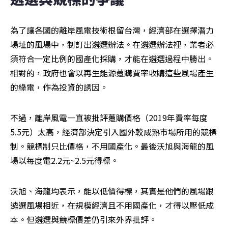
為了讓各國的離岸風電技術根留台灣，經濟部在選擇潛力
場址的風場中，制訂出遴選辦法。在遴選辦法裡，業者必
須符合一定比例的國產化採購，才能在遴選過程中勝出。
相對的，政府也會以再生能源躉購費率收購這些風場產生
的綠電，作為投資的誘因。
不過，離岸風電一直被批評躉購價格（2019年費率每度
5.5元）太高，經濟部決定引入國外較成熟市場所用的競標
制。競標制只比價格，不用國產化。最後沃旭與海龍的風
場以每度電2.2元~2.5元得標。
沃旭、海龍均表示，能以低價得標，其實是他們的風場跟
遴選風場相近，在規模經濟且不用國產化，才得以壓低成
本。但遴選與競標價差仍引來外界批評。