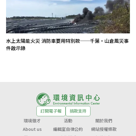
水上太陽能火災 消防車要用特別款──千葉・山倉風災事
件啟示錄
訂閱電子報
捐款支持
環境徵才
活動
關於我們
About us
編輯室自律公約
網站授權條款