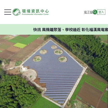
電子報
登入
快訊
風機離聚落、學校過近 彰化福漢風電案環