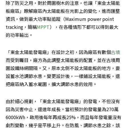
除了防災之用，對於周圍樹木的注意，也讓「東金太陽能
板廠區」瞭解廠區內太陽能板在光影上的變化，進而匯整
資訊，做到最大功率點追蹤（Maximum power point 
tracking，簡稱
MPPT
），在各種情形下都可以得到最大
的功率輸出。
「東金太陽能發電廠」在設計之初，因為廠區有數個
古墳
而受到矚目，廠方為此調整太陽能板的配置，並在古墳周
圍設鐵絲網間隔。又，原本北側不設太陽能板的地方，要
設蓄水池調節水患。變更設計後，一樣鋪設太陽能板，還
把廠區納入蓄水範圍，擴大調節水患的效用。
由於細心規劃，「東金太陽能發電廠」的發電，不但沒有
因為災害中止，還連年成長。當初預計的發電量為270萬
6000kWh，啟用後每年再成長25%，而且每年發電量沒有
劇烈變動，幾乎是平移上升。在防風、調節水患之餘，該