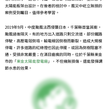
太陽能板架台設計。在後者的檢討中，風災中屹立無損的
案例受到矚目，值得參考學習。
2019年9月，中度颱風法西侵襲日本，千葉縣首當其衝。
颱風過後隔天，有的地方出入道路只剩交流道，部份鐵路
停駛，高壓電塔倒塌，輸電線因倒樹而斷裂，造成大規模
停電，許多道路的紅綠燈也因此停擺，或因為倒樹阻塞不
通，受損非常嚴重；在滿目瘡痍的同時，位於千葉縣東金
市的「
東金太陽能發電廠
」，不但幾無損傷，還能發揮調
節水患的效果。