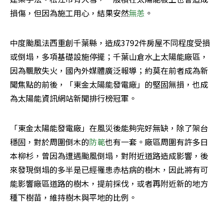
損傷，但因為施工用心，結果安然
無恙
。
中度颱風法西重創千葉縣，造成3792件房屋不同程度受損
或倒塌，多項基礎設施停擺；千葉山倉水上太陽能廠區，
因為飄散失火，國內外媒體廣泛報導；約莫在前者成為新
聞焦點的前後，「東金太陽能發電廠」的堅固無損，也成
為太陽能資訊網站新聞排行榜冠軍。
「東金太陽能發電廠」在風災後能夠完好無缺，除了架台
穩固，對於周圍倒木的
防範
也有一套。廠區周圍有許多日
本柳杉，曾因為遭遇颱風倒塌，對附近道路造成影響，後
來發現倒塌的多半是已經罹患赤枯病的樹木，因此將有可
能影響廠區道路的樹木，提前採伐，或者再附近新的地方
種下樹苗，維持樹木與平地的比例。