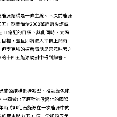
整能源結構是一條主線。不久前能源
五」期間淘汰2000萬瓩落後煤電
在11億瓩的目標。與此同時，太陽
劃目標，並且即將進入平價上網時
，但李克強的這番講話是否意味著之
來的十四五能源規劃中得到解答。
推進能源結構低碳轉型、推動綠色能
年，中國做出了應對氣候變化的國際
30年時將非化石能源在一次能源中的
注的雙重壓力下， 這一份能源五年