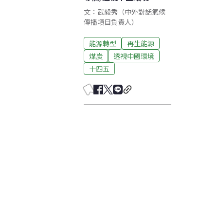
文：武毅秀（中外對話氣候
傳播項目負責人）
能源轉型
再生能源
煤炭
透視中國環境
十四五