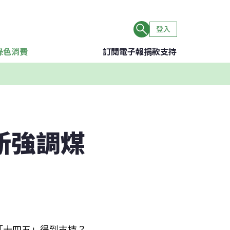
登入
綠色消費
訂閱電子報
捐款支持
新強調煤
「十四五」得到支持？