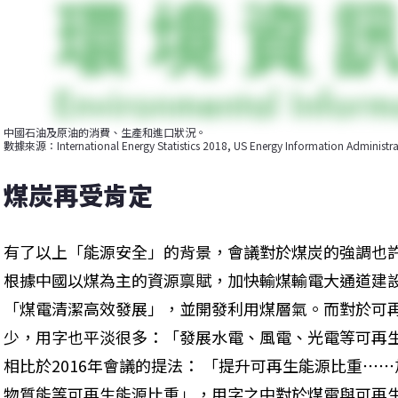
中國石油及原油的消費、生產和進口狀況。

數據來源：International Energy Statistics 2018, US Energy Information Administra
煤炭再受肯定
有了以上「能源安全」的背景，會議對於煤炭的強調也
根據中國以煤為主的資源禀賦，加快輸煤輸電大通道建
「煤電清潔高效發展」，並開發利用煤層氣。而對於可
少，用字也平淡很多：「發展水電、風電、光電等可再
相比於2016年會議的提法： 「提升可再生能源比重⋯
物質能等可再生能源比重」，用字之中對於煤電與可再