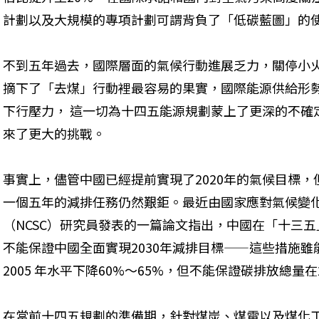
計劃以及大規模的專項計劃可謂背負了「低碳藍圖」的
不到五年過去，國際層面的氣候行動進展乏力，關停小
摘下了「去煤」行動裡最容易的果實，國際能源供給形
下行壓力， 這一切為十四五能源規劃蒙上了更深的不確
來了更大的挑戰。 
事實上，儘管中國已經提前實現了2020年的氣候目標，
一個五年的減排任務仍然艱鉅。最近由國家應對氣候變
（NCSC）研究員發表的一篇論文指出，中國在「十三
不能保證中國全面實現2030年減排目標——這些措施雖能讓
2005 年水平下降60%～65%，但不能保證碳排放總量在
在當前十四五規劃的準備期，針對煤炭、煤電以及煤化