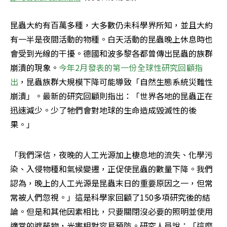
昆蟲大約有百萬多種，大多數仍未科學界所知，並且大約
有一半是夜間活動的物種。白天活動的昆蟲晚上休息時也
會受到光線的干擾。德國和波多黎各都曾傳出昆蟲的族群
崩潰的現象。
今年2月發表的第一份全球性研究回顧指
出
，昆蟲族群大規模下降可能導致「自然生態系統災難性
崩潰」。最新的研究回顧則指出：「世界各地的昆蟲正在
迅速減少。少了牠們會對地球的生命造成毀滅性的後
果。」
「我們深信，夜晚的人工光源加上棲息地的流失、化學污
染、入侵物種和氣候變遷，正促使昆蟲的數量下降。我們
認為，晚上的人工光源是昆蟲末日的重要原因之一，但常
常被人們忽視。」這是科學家回顧了150多項研究後的結
論。但是和其他因素相比，只要關閉沒必要的照明並使用
適當的遮蔽物，光害相對容易預防。研究人員說：「這麼