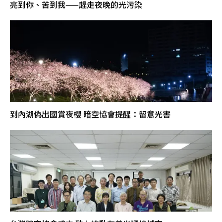
亮到你、苦到我——趕走夜晚的光污染
到內湖偽出國賞夜櫻 暗空協會提醒：留意光害