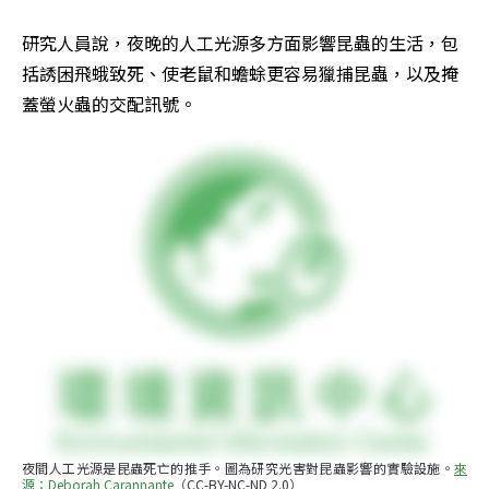
研究人員說，夜晚的人工光源多方面影響昆蟲的生活，包
括誘困飛蛾致死、使老鼠和蟾蜍更容易獵捕昆蟲，以及掩
蓋螢火蟲的交配訊號。
夜間人工光源是昆蟲死亡的推手。圖為研究光害對昆蟲影響的實驗設施。
來
源：Deborah Carannante
（CC-BY-NC-ND 2.0）