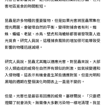
害地區覓食的時間較短。
昆蟲是許多物種的重要獵物，但是如果光害將昆蟲聚集在
燈光周圍，會破壞自然的平衡，變得對捕食者有利。蜘
蛛、蝙蝠、老鼠、水鳥、壁虎和海蟾蜍都曾被發現靠人造
光覓食。研究人員說，這種捕食風險的增加很可能導致受
影響的物種迅速滅絕。
研究人員說，昆蟲尤其難以適應光害。對昆蟲來說，大部
分人類造成的威脅在自然界有類似的刺激，如氣候變遷和
入侵物種，這表示有機會產生某些適應對策。但是光明和
黑暗的週期在整個演化時間表上一直是不變的。
但是，光害也是最容易因應的威脅。塞穆爾說，「只要把
燈關了就會消失。無需像大多數污染物一樣地清理。我並