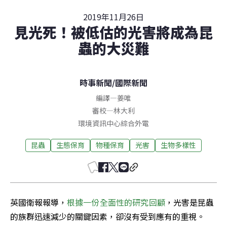
2019年11月26日
見光死！被低估的光害將成為昆
蟲的大災難
時事新聞
/
國際新聞
編譯
—
姜唯
審校
—
林大利
環境資訊中心綜合外電
昆蟲
生態保育
物種保育
光害
生物多樣性
英國衛報報導，
根據一份全面性的研究回顧
，光害是昆蟲
的族群迅速減少的關鍵因素，卻沒有受到應有的重視。