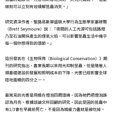
做就可以立刻有效緩解昆蟲消失。」
研究資深作者、聖路易斯華盛頓大學行為生態學家塞穆爾
（Brett Seymoure）說：「夜間的人工光源可包括路燈
乃至石油開採產生的煤氣火焰，可以影響昆蟲生活中幾乎
每一個你想得到的環節。」
這份發表在《生物保育（Biological Conservation）》期
刊的研究指出，農業長期以來用光抑制昆蟲。但是隨著人
類基礎建設的發展和照明成本的下降，光害已經影響全球
陸地面積的四分之一。
最常見的光害是飛蛾在燈泡四周環繞，因為牠們把燈泡誤
認為月亮。根據該論文所回顧的研究，因此受困的昆蟲中
有1/3會在早晨前死亡，不是因為精疲力盡就是被吃掉。