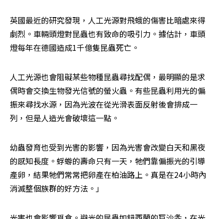
英國最近的研究發現，人工光源對飛蛾的傷害比暗處來得
劇烈。車輛頭燈對昆蟲也有致命的吸引力。據估計，車頭
燈每年在德國造成1千億隻昆蟲死亡。
人工光源也會阻礙某些物種昆蟲尋找配偶，最明顯的是求
偶時會交換生物發光信號的螢火蟲。有些昆蟲利用光的偏
振來尋找水源，因為光波在從光滑表面反射後會排成一
列，但是人造光會破壞這一點。
幼蟲發育也受到光害的影響，因為光害會改變白天和黑夜
的感知長度。蜉蝣的壽命只有一天，牠們靠偏振光的引導
產卵，結果牠們常常把卵產在柏油路上。真是在24小時內
消滅整個族群的好方法。」
光害也會影響覓食。避光的昆蟲如鈕西蘭的巨沙螽，在光