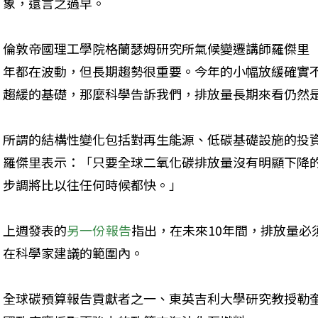
象，還言之過早。
倫敦帝國理工學院格蘭瑟姆研究所氣候變遷講師羅傑里（Joe
年都在波動，但長期趨勢很重要。今年的小幅放緩確實
趨緩的基礎，那麼科學告訴我們，排放量長期來看仍然
所謂的結構性變化包括對再生能源、低碳基礎設施的投
羅傑里表示：「只要全球二氧化碳排放量沒有明顯下降
步調將比以往任何時候都快。」
上週發表的
另一份報告
指出，在未來10年間，排放量必
在科學家建議的範圍內。
全球碳預算報告貢獻者之一、東英吉利大學研究教授勒奎爾（Co