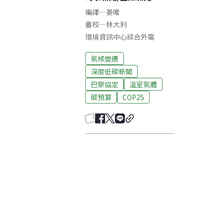
編譯
—
姜唯
審校
—
林大利
環境資訊中心綜合外電
氣候變遷
深度低碳新聞
巴黎協定
溫室氣體
碳預算
COP25