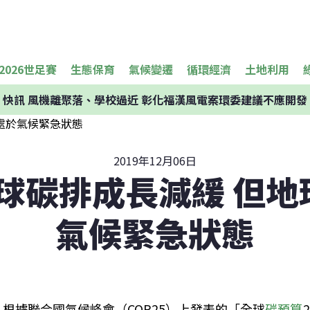
2026世足賽
生態保育
氣候變遷
循環經濟
土地利用
快訊
風機離聚落、學校過近 彰化福漢風電案環委建議不應開發
2019年12月06日
全球碳排成長減緩 但
氣候緊急狀態
根據聯合國氣候峰會（COP25）上發表的「全球
碳預算
2