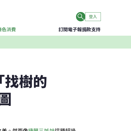
登入
綠色消費
訂閱電子報
捐款支持
「找樹的
圖
之美。然而像
棲蘭三姊妹
這種超過