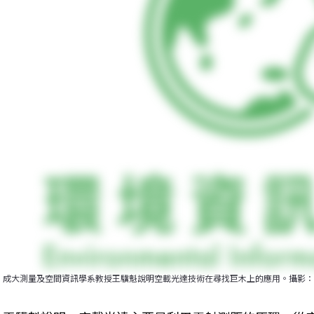
成大測量及空間資訊學系教授王驥魁說明空載光達技術在尋找巨木上的應用。攝影：