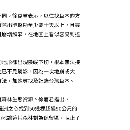
不同。徐嘉君表示，以往找巨木的方
實際出隊探勘至少要十天以上，且尋
且崩塌頻繁，在地圖上看似容易到達
的地形卻出現險峻下切，根本無法接
往已不見蹤影，因為一次地崩或大
方法，加速尋找及記錄台灣巨木。
查森林生態資源。徐嘉君指出，
羅洲之心找到50幾棵超過90公尺的
功地讓這片森林劃為保留區，阻止了