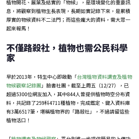
植物開花、展葉及結實的「物候」，是環境變化的重要訊
息，將觀察到植物生長表現，長期如實記錄下來，是累積
厚實的物候資料不二法門；而這些龐大的資料，需大眾一
起來報馬！
不僅路殺社，植物也需公民科學
家
早於2013年，特生中心即啟動「
台灣植物資料調查及植物
物候觀察記錄團
」臉書社團。截至上周五（12/27），已
超過5300位網友加入，其中844人曾提供植物時空分布資
料，共記錄了259科4711種植物，完成鑑定、鍵入資料庫
有3萬6517筆，堪稱植物界的「路殺社」，不過請留這些
植物活口！
「
植物調查及物候觀察
」平台則進一步提供簡易的上傳功