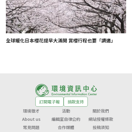
全球暖化日本櫻花提早大滿開 賞櫻行程也要「調適」
訂閱電子報
捐款支持
環境徵才
活動
關於我們
About us
編輯室自律公約
網站授權條款
常見問題
合作媒體
投稿須知