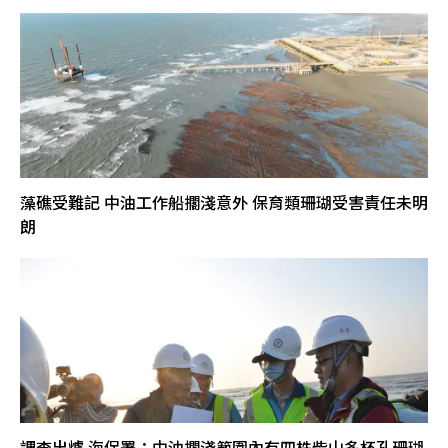
藻礁受難記 中油工作船擱淺意外 保育類珊瑚受害責任未明
朗
調查出爐 海保署：中油擱淺範圍內有四株柴山多杯孔珊瑚