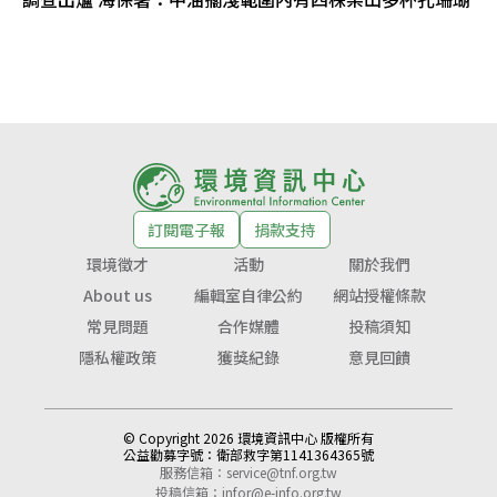
訂閱電子報
捐款支持
環境徵才
活動
關於我們
About us
編輯室自律公約
網站授權條款
常見問題
合作媒體
投稿須知
隱私權政策
獲獎紀錄
意見回饋
© Copyright 2026 環境資訊中心 版權所有
公益勸募字號：
衛部救字第1141364365號
服務信箱：
service@tnf.org.tw
投稿信箱：
infor@e-info.org.tw