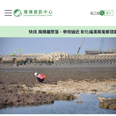
電子報
登入
快訊
風機離聚落、學校過近 彰化福漢風電案環委建議不