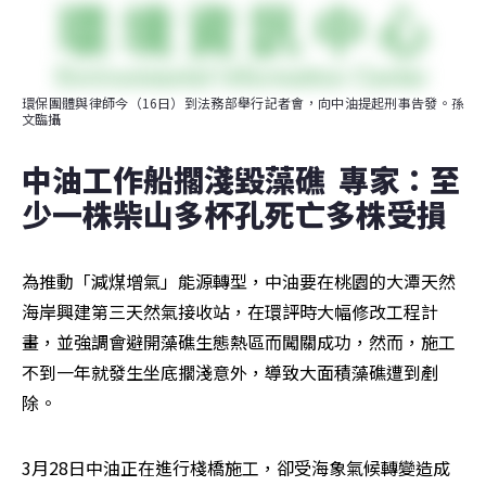
環保團體與律師今（16日）到法務部舉行記者會，向中油提起刑事告發。孫
文臨攝
中油工作船擱淺毀藻礁  專家：至
少一株柴山多杯孔死亡多株受損
為推動「減煤增氣」能源轉型，中油要在桃園的大潭天然
海岸興建第三天然氣接收站，在環評時大幅修改工程計
畫，並強調會避開藻礁生態熱區而闖關成功，然而，施工
不到一年就發生坐底擱淺意外，導致大面積藻礁遭到剷
除。
3月28日中油正在進行棧橋施工，卻受海象氣候轉變造成