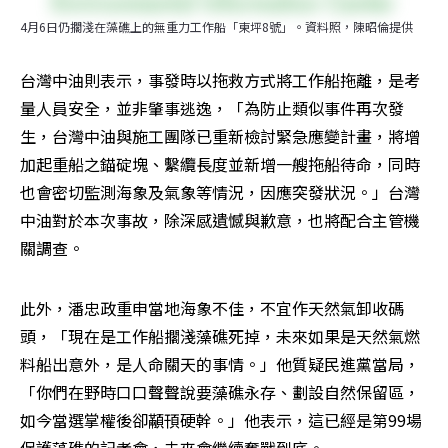
4月6日仍擱淺在藻礁上的無重力工作船「東坪8號」。資料照，陳昭倫提供
台灣中油則表示，事發時以拖救方式將工作船拖離，是考
量人員安全，並非肇事逃逸，「為防止類似事件再次發
生，台灣中油與施工團隊已重新檢討緊急應變計畫，將增
加起重船之錨碇塊、繫纜長度並新增一艘拖船待命，同時
也會密切監測海象及氣象等情況，因應突發狀況。」台灣
中油對於本次事故，除深感遺憾與歉意，也將配合主管機
關調查。
此外，潘忠政重申當地海象不佳，不宜作天然氣卸收碼
頭，「現在是工作船擱淺藻礁死掉，未來如果是天然氣燃
料船出意外，是人命關天的事情。」他質疑民進黨當局，
「你們在野時口口聲聲說要藻礁永存、劃設自然保留區，
如今當選掌權後卻顢頇硬幹。」他表示，這已經是第99場