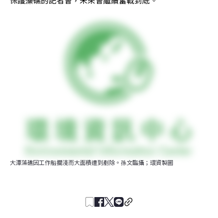
保護藻礁的記者會，未來會繼續奮戰到底。
大潭藻礁因工作船擱淺而大面積遭到剷除。孫文臨攝；環資製圖