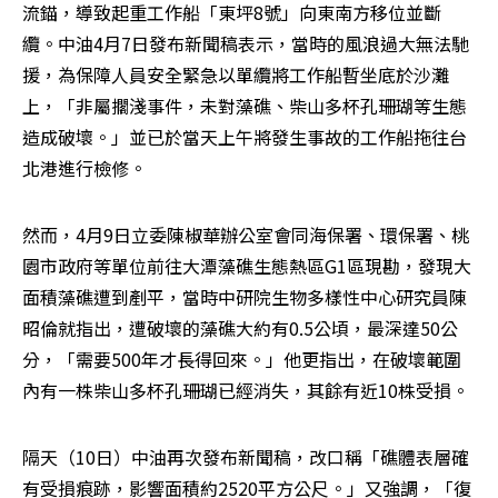
流錨，導致起重工作船「東坪8號」向東南方移位並斷
纜。中油4月7日發布新聞稿表示，當時的風浪過大無法馳
援，為保障人員安全緊急以單纜將工作船暫坐底於沙灘
上，「非屬擱淺事件，未對藻礁、柴山多杯孔珊瑚等生態
造成破壞。」並已於當天上午將發生事故的工作船拖往台
北港進行檢修。
然而，4月9日立委陳椒華辦公室會同海保署、環保署、桃
園市政府等單位前往大潭藻礁生態熱區G1區現勘，發現大
面積藻礁遭到剷平，當時中研院生物多樣性中心研究員陳
昭倫就指出，遭破壞的藻礁大約有0.5公頃，最深達50公
分，「需要500年才長得回來。」他更指出，在破壞範圍
內有一株柴山多杯孔珊瑚已經消失，其餘有近10株受損。
隔天（10日）中油再次發布新聞稿，改口稱「礁體表層確
有受損痕跡，影響面積約2520平方公尺。」又強調，「復