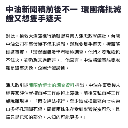
中油新聞稿前後不一  環團痛批滅
證又想隻手遮天 
對此，搶救大潭藻礁行動聯盟召集人潘忠政就痛批，台灣
中油公司在事發後不僅未通報，還想要隻手遮天，掩蓋藻
礁遭事實，「環保團體及學者積極調查，他們才發現紙包
不住火，卻仍想文過飾非。」他直言，中油將肇事船隻脫
離是肇事逃逸，企圖湮滅證據。
潘忠政引述
陳昭倫博士的調查資料
指出，中油在事發後未
經專家評估就擅自將工作船拖上藻礁，隨後又私自將工作
船脫離現場，「兩次違法拖行，至少造成撞擊區內七株柴
山多杯孔珊瑚死傷，周遭兩株生存受到影響岌岌可危，且
這只是已知的部分，未知的可能更多。」