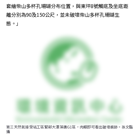
套繪柴山多杯孔珊瑚分布位置，與東坪8號觸底及坐底距
離分別為90及150公尺，並未破壞柴山多杯孔珊瑚生
態。」
第三天然氣接受站工區緊鄰大潭藻礁G1區，肉眼即可看出破壞痕跡。孫文臨
攝