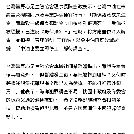
台灣蠻野心足生態協會理事長陳憲政表示，台灣中油在未
經主管機關同意及專業評估便宜行事，「顯係故意或未注
意，而導致一級保育類動物柴山多杯孔珊瑚死亡、受傷或
被騷擾，已違反《野保法》。」他說，檢方應盡快介入調
查，並扣押「東坪8號」工作船，以免中油再度湮滅證
據，「中油也要立即停工，靜待調查。」
台灣蠻野心足生態協會專職律師蔡雅瀅指出，雖然海象氣
候事屬意外，「但斷纜發生後，要把船拖到哪裡？又何時
將擱淺船隻拖離現場？都是人為選擇，不能推拖意外卸
責。」他表示，海洋犯罪調查不易，桃園市政府及海委會
的保育又過於消極被動，「希望法務部能夠整合相關單
位，協助地檢署偵辦此案，並建立國家海洋生態犯罪偵查
機制。」