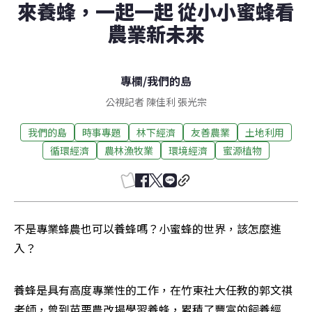
來養蜂，一起一起 從小小蜜蜂看
農業新未來
專欄
/
我們的島
公視記者 陳佳利 張光宗
我們的島
時事專題
林下經濟
友善農業
土地利用
循環經濟
農林漁牧業
環境經濟
蜜源植物
不是專業蜂農也可以養蜂嗎？小蜜蜂的世界，該怎麼進
入？
養蜂是具有高度專業性的工作，在竹東社大任教的郭文祺
老師，曾到苗栗農改場學習養蜂，累積了豐富的飼養經