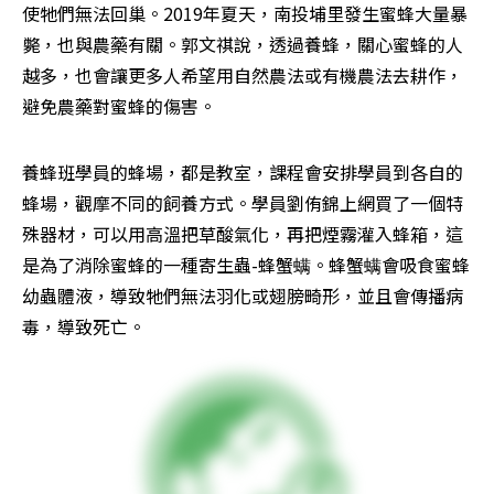
使牠們無法回巢。2019年夏天，南投埔里發生蜜蜂大量暴
斃，也與農藥有關。郭文祺說，透過養蜂，關心蜜蜂的人
越多，也會讓更多人希望用自然農法或有機農法去耕作，
避免農藥對蜜蜂的傷害。
養蜂班學員的蜂場，都是教室，課程會安排學員到各自的
蜂場，觀摩不同的飼養方式。學員劉侑錦上網買了一個特
殊器材，可以用高溫把草酸氣化，再把煙霧灌入蜂箱，這
是為了消除蜜蜂的一種寄生蟲-蜂蟹螨。蜂蟹螨會吸食蜜蜂
幼蟲體液，導致牠們無法羽化或翅膀畸形，並且會傳播病
毒，導致死亡。