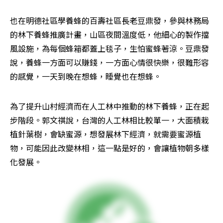
也在明德社區學養蜂的百壽社區長老豆鼎發，參與林務局
的林下養蜂推廣計畫，山區夜間溫度低，他細心的製作擋
風設施，為每個蜂箱都蓋上毯子，生怕蜜蜂著涼。豆鼎發
說，養蜂一方面可以賺錢，一方面心情很快樂，很難形容
的感覺，一天到晚在想蜂，睡覺也在想蜂。
為了提升山村經濟而在人工林中推動的林下養蜂，正在起
步階段。郭文祺說，台灣的人工林相比較單一，大面積栽
植針葉樹，會缺蜜源，想發展林下經濟，就需要蜜源植
物，可能因此改變林相，這一點是好的，會讓植物朝多樣
化發展。