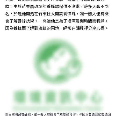
驗。由於苗栗農改場的養蜂課程供不應求，許多人報不到
名，於是他開始在竹東社大開設養蜂課，讓一般人也有機
會了解養蜂技術。一開始他是為了填滿農閒時間而養蜂，
因為養蜂而了解到蜜蜂的困境，經常在課程裡分享心得。
郭文祺開設養蜂課，讓一般人有機會了解養蜂技術，也因為養蜂深知蜜蜂困