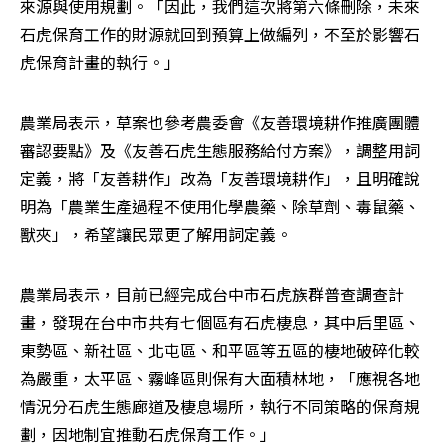
來源與使用規劃。「因此，我們這次將第六條刪除，未來
石虎保育工作的財源就回到預算上做編列，不至於影響石
虎保育計畫的執行。」
農業局表示，草案也參考農委會《友善環境耕作推廣團體
審認要點》及《友善石虎生態服務給付方案》，調整用詞
定義，將「友善耕作」改為「友善環境耕作」，且明確說
明為「農業生產過程不使用化學農藥、除草劑、毒鼠藥、
獸夾」，希望讓民眾更了解用詞定義。
農業局表示，目前已經完成台中市石虎族群普查調查計
畫，發現在台中市共有七個區有石虎棲息，其中后里區、
東勢區、新社區、北屯區、和平區等五區的棲地破碎化較
為嚴重，太平區、霧峰區則保有大面積林地，「應視各地
情況分石虎生態廊道及棲息場所，執行不同策略的保育規
劃，因地制宜推動石虎保育工作。」