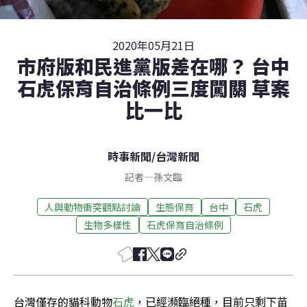
2020年05月21日
市府版和民進黨版差在哪？ 台中
石虎保育自治條例三度闖關 草案
比一比
時事新聞
/
台灣新聞
記者
—
孫文臨
人與動物衝突觀點討論
生態保育
台中
石虎
生物多樣性
石虎保育自治條例
台灣僅存的貓科動物
石虎
，已經瀕臨絕種，目前只剩下苗