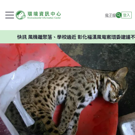
電子報
登入
快訊
風機離聚落、學校過近 彰化福漢風電案環委建議不應開發