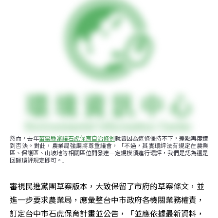
然而，去年
苗栗縣審議石虎保育自治條例
就曾因為這條僵持不下，差點再度遭
到否決。對此，農業局強調將尊重議會，「不過，其實環評法有規定在農業
區、保護區、山坡地等相關區位開發達一定規模須進行環評，我們是認為還是
回歸環評規定即可。」
審視民進黨團草案版本，大致保留了市府的草案條文，並
進一步要求農業局，應彙整台中市政府各機關業務權責，
訂定台中市石虎保育計畫並公告，「並應依據最新資料，