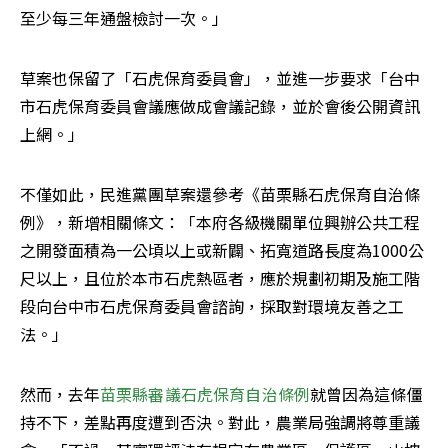
至少每三年通盤檢討一次。」
草案也保留了「石虎保育委員會」，並進一步要求「台中
市石虎保育委員會議應做成會議記錄，並於會後公開資訊
上網。」
不僅如此，民進黨團草案還參考《苗栗縣石虎保育自治條
例》，新增相關條文：「本府各級機關單位興辦公共工程
之開發面積為一公頃以上或新闢、拓寬道路長度為1000公
尺以上，且位於本市石虎熱區者，應於規劃初期及施工階
段向台中市石虎保育委員會諮詢，採取對環境友善之工
法。」
然而，去年
苗栗縣審議石虎保育自治條例
就曾因為這條僵
持不下，差點再度遭到否決。對此，農業局強調將尊重議