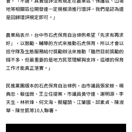
會，「不過，其實環評法有規定在農業區、保護區、山坡
地等相關區位開發達一定規模須進行環評，我們是認為還
是回歸環評規定即可。」
農業局表示，台中市石虎保育自治條例希望「先求有再求
好」，以鼓勵、輔導的方式來推動石虎保育，所以才會以
巡守隊及生態服務給付獎勵辦法來推動「雖然目前獎勵的
錢不多，但最重要的是地方民眾理解與支持，這樣的保育
工作才能真正落實。」
民進黨團版本的石虎保育自治條例，由市議員張家銨、楊
典忠、賴佳微、王立任提案，市議員黃守達、謝明源、李
天生、林祈烽、何文海、蔡耀頡、江肇國、邱素貞、陳淑
華、陳世凱等10人聯署。