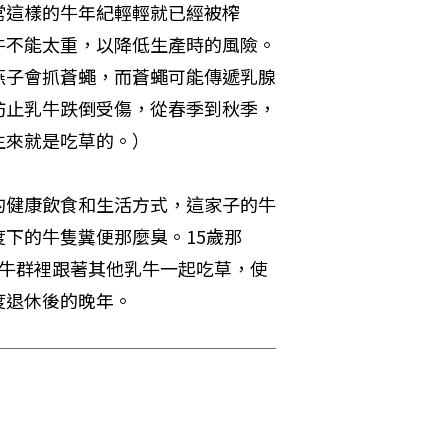
常這樣的牛年紀輕輕就已經被榨
牛不能太重，以降低生產時的風險。
燕子會抓蒼蠅，而蒼蠅可能傳遞乳腺
防止乳牛跌倒受傷，從春季到秋季，
生來就是吃草的。）
的健康飲食和生活方式，這家子的牛
下的牛隻糞便那麼臭。15歲那
在牛群裡跟著其他乳牛一起吃草，使
度退休後的晚年。