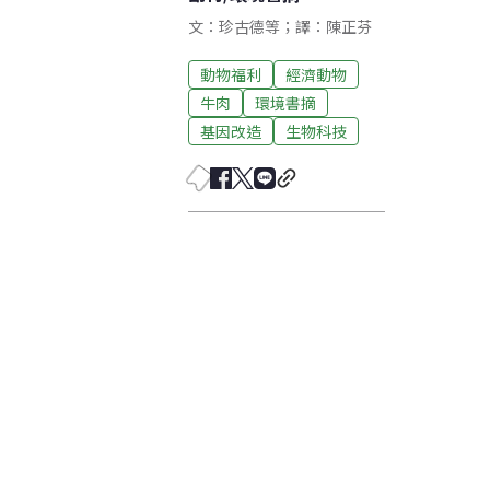
文：珍古德等；譯：陳正芬
動物福利
經濟動物
牛肉
環境書摘
基因改造
生物科技