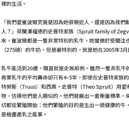
樣的生活。
「我們愛崔波爾究竟是因為她很親近人，還是因為我們
人？」荷蘭澤福德的史普特家族（Spruit family of Z
來，崔波爾都是一隻非常特別的乳牛，她蠻樂於受關注也
（275磅）的牛奶，但是最特別的，就是她在2005年3
乳牛能活到20歲，簡直就是史無前例。雖然一隻非乳牛
商業乳牛的平均壽命卻只有4~5年，即使在史普特家族的
特勞斯（Truus）和西奧・史普特（Theo Spruit
物，彷彿他們是人類似的。他們發展出一套衡量標準，
切都從繁殖開始：他們繁殖的目的是生出一頭健康的牛
是極盡產乳之能事。