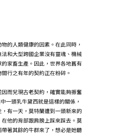
動物的人類健康的因素。在此同時，
無法和大型跨國企業沒有靈魂、機械
球的家畜生產。因此，世界各地舊有
物間行之有年的契約正在粉碎。
並因而兌現古老契約，確實能夠振奮
）跟其中一頭乳牛黛西就是這樣的關係，
走，有一天，莫特蘭遭到一頭新來的
，在他的背部跟肩膀上踩來踩去。莫
西帶著其餘的牛群來了，想必是她聽