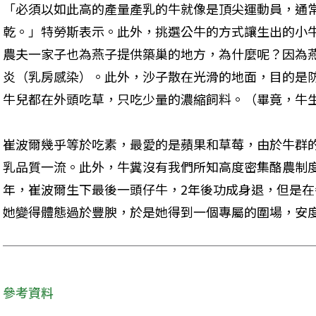
「必須以如此高的產量產乳的牛就像是頂尖運動員，通
乾。」特勞斯表示。此外，挑選公牛的方式讓生出的小
農夫一家子也為燕子提供築巢的地方，為什麼呢？因為
炎（乳房感染）。此外，沙子散在光滑的地面，目的是
牛兒都在外頭吃草，只吃少量的濃縮飼料。（畢竟，牛
崔波爾幾乎等於吃素，最愛的是蘋果和草莓，由於牛群
乳品質一流。此外，牛糞沒有我們所知高度密集酪農制度
年，崔波爾生下最後一頭仔牛，2年後功成身退，但是
她變得體態過於豐腴，於是她得到一個專屬的圍場，安
參考資料