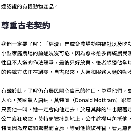
過認證的有機動物產品。
尊重古老契約
我們一定要了解：「經濟」是威脅農場動物福祉以及吃
小型家庭農場的前途岌岌可危，因為愈來愈多傳統農民
性且不人道的作法競爭，最後只好放棄。後者想獨佔全
的傳統方法正在凋零，自古以來，人類和服務人類的動
有鑑於此，了解仍有農民關心自己的牲口、尊重他們，
人心，英國農人唐納・莫特蘭（Donald Mottram
只要他一叫，她一定會向他走去，於是其餘的牛也跟著
公牛瘋狂攻擊，莫特蘭被摔到地上，公牛趁機用角抵他
特蘭因為疼痛和驚嚇而昏厥，等到他恢復神智，看見黛