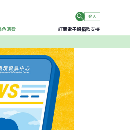
登入
綠色消費
訂閱電子報
捐款支持