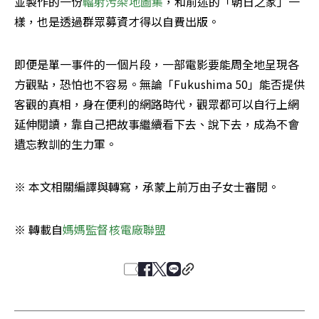
並製作的一份
輻射污染地圖集
，和前述的「朝日之家」一
樣，也是透過群眾募資才得以自費出版。
即便是單一事件的一個片段，一部電影要能周全地呈現各
方觀點，恐怕也不容易。無論「Fukushima 50」能否提供
客觀的真相，身在便利的網路時代，觀眾都可以自行上網
延伸閱讀，靠自己把故事繼續看下去、說下去，成為不會
遺忘教訓的生力軍。
※ 本文相關編譯與轉寫，承蒙上前万由子女士審閱。
※ 轉載自
媽媽監督核電廠聯盟