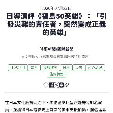
2020年07月23日
日導演評《福島50英雄》：「引
發災難的責任者，突然變成正義
的英雄」
時事新聞
/
國際新聞
文：宋瑞文（媽媽監督核電廠聯盟特約撰述）
土地利用
電力
福島核災
日本
災害
污染治理
能源轉型
在日本文化廳贊助之下，集結國際巨星渡邊謙等知名演
員，並獲得日本電影史上首次的美軍支援拍攝，描述福島