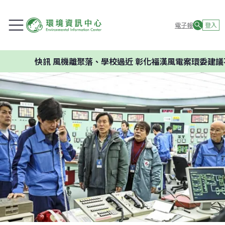
電子報
登入
快訊
風機離聚落、學校過近 彰化福漢風電案環委建議不應