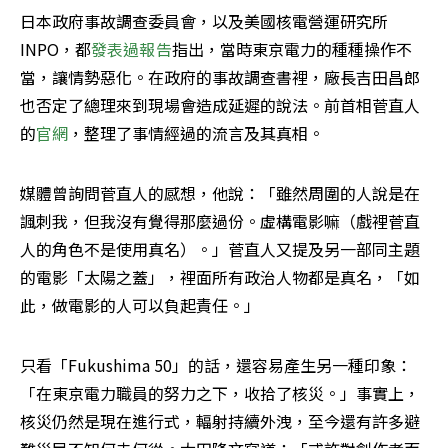
日本政府事故調查委員會，以及美國核電營運研究所
INPO，都
發表過報告
指出，當時東京電力的種種操作不
當，讓情勢惡化。在政府的事故調查書裡，廠長吉田昌郎
也否定了總理來到現場會造成延遲的說法。前首相菅直人
的
官網
，整理了事情經過的流言及其真相。
媒體曾詢問菅直人的感想，他說：「雖然周圍的人說是在
諷刺我，但我沒有覺得那麼過份。虛構電影嘛（戲裡菅直
人的角色不是使用真名）。」菅直人又提及另一部同主題
的電影「太陽之蓋」，裡面所有政治人物都是真名，「如
此，做電影的人可以負起責任。」
只看「Fukushima 50」的話，還容易產生另一種印象：
「在東京電力職員的努力之下，收拾了核災。」事實上，
核災仍然是現在進行式，輻射持續外洩，至今還有許多避