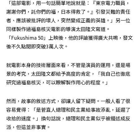
​「這部電影，用一句話簡單地說就是：『東京電力職員，
謝謝你們，託你們的福，日本得救了。』引發災難的責任
者、應該被批評的壞人，突然變成正義的英雄。」另一位
同樣製作過福島核災電影的導演太田隆文寫道。
「Fukushima 50」上映後，他的評論獲得廣大共鳴，發文
後不久點閱即突破3萬人次。
就電影本身的技術層面來看，不管是演員的運用，還是場
景的考究，太田隆文都給予高度的肯定，「我自己也徹底
研究過福島核災，可以瞭解製作用心的程度。」
然而，故事的敘述方式，卻讓人留下疑問。一般人看了很
容易覺得：「是菅直人總理和民主黨給事故添亂，延遲了
收拾的速度。」換句話說，總理和民主黨似乎被描述成反
派，但這並非事實。