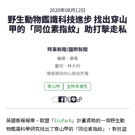
2020年08月12日
野生動物鑑識科技進步 找出穿山
甲的「同位素指紋」助打擊走私
時事新聞
/
國際新聞
編譯
—
姜唯
審校
—
林大利
環境資訊中心綜合外電
穿山甲
生物多樣性
英國衛報報導，歐盟「
Ecofac6
」計畫資助的一項野生動
物鑑識科學研究找出了穿山甲的「同位素指紋」，對抗盜