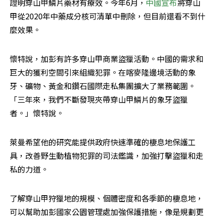
證明穿山甲鱗片藥材有療效。今年6月，
中國宣布
將穿山
甲從2020年中藥成分核可清單中刪除，但目前還看不到什
麼效果。
懷特說，加彭有許多穿山甲商業盜獵活動。中國的需求和
巨大的獲利空間引來組織犯罪。在喀麥隆邊境活動的象
牙、礦物、黃金和鑽石國際走私集團擴大了業務範圍。
「三年來，我們不斷發現夾帶穿山甲鱗片的象牙盜獵
者。」懷特說。
萊曼希望他的研究能提供政府快速準確的棲息地保護工
具，改善野生動植物犯罪的司法鑑識，加強打擊盜獵和走
私的力道。
了解穿山甲狩獵地的規模、個體密度和各季節的棲息地，
可以幫助加彭國家公園管理處加強保護措施，像是規劃更