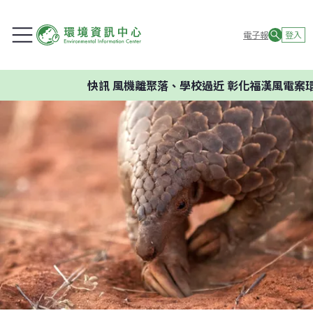
電子報
登入
快訊
風機離聚落、學校過近 彰化福漢風電案環委建