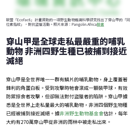
歐盟「Ecofac6」計畫資助的一項野生動物鑑識科學研究找出了穿山甲的「同
位素指紋」，對抗盜獵活動。照片來源：Pangolin.Africa
臉書
穿山甲是全球走私最嚴重的哺乳
動物 非洲四野生種已被捕到接近
滅絕
穿山甲是全世界唯一一群有鱗片的哺乳動物，身上覆蓋著
鋒利的角蛋白板。受到攻擊時牠會滾成一顆裝甲球，有效
防禦掠食者攻擊，但卻無法對付盜獵者的陷阱。穿山甲據
悉是全世界上走私量最大的哺乳動物，非洲四個野生物種
已經被捕到接近滅絕。據
非洲野生動物基金會
估計，每年
大約有270萬穿山甲從非洲的雨林中被走私出來。