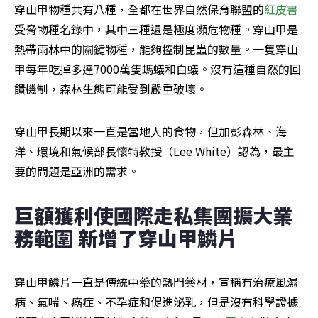
穿山甲物種共有八種，全都在世界自然保育聯盟的
紅皮書
受脅物種名錄中，其中三種還是極度瀕危物種。穿山甲是
熱帶雨林中的關鍵物種，能夠控制昆蟲的數量。一隻穿山
甲每年吃掉多達7000萬隻螞蟻和白蟻。沒有這種自然的回
饋機制，森林生態可能受到嚴重破壞。
穿山甲長期以來一直是當地人的食物，但加彭森林、海
洋、環境和氣候部長懷特教授（Lee White）認為，最主
要的問題是亞洲的需求。
巨額獲利使國際走私集團擴大業
務範圍 新增了穿山甲鱗片
穿山甲鱗片一直是傳統中藥的熱門藥材，宣稱有治療風濕
病、氣喘、癌症、不孕症和促進泌乳，但是沒有科學證據