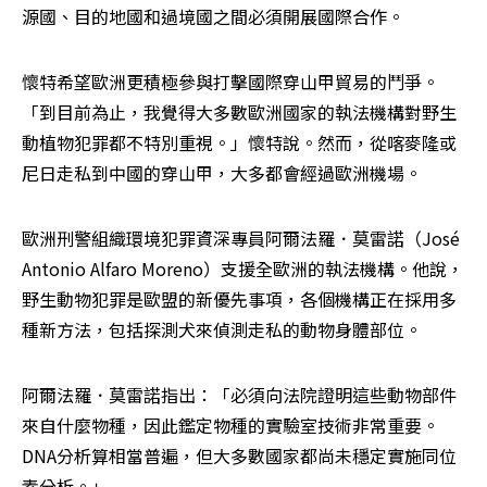
源國、目的地國和過境國之間必須開展國際合作。
懷特希望歐洲更積極參與打擊國際穿山甲貿易的鬥爭。
「到目前為止，我覺得大多數歐洲國家的執法機構對野生
動植物犯罪都不特別重視。」懷特說。然而，從喀麥隆或
尼日走私到中國的穿山甲，大多都會經過歐洲機場。
歐洲刑警組織環境犯罪資深專員阿爾法羅．莫雷諾（José 
Antonio Alfaro Moreno）支援全歐洲的執法機構。他說，
野生動物犯罪是歐盟的新優先事項，各個機構正在採用多
種新方法，包括探測犬來偵測走私的動物身體部位。
阿爾法羅．莫雷諾指出：「必須向法院證明這些動物部件
來自什麼物種，因此鑑定物種的實驗室技術非常重要。
DNA分析算相當普遍，但大多數國家都尚未穩定實施同位
素分析。」