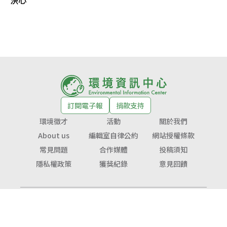
決心
訂閱電子報
捐款支持
環境徵才
活動
關於我們
About us
編輯室自律公約
網站授權條款
常見問題
合作媒體
投稿須知
隱私權政策
獲獎紀錄
意見回饋
© Copyright 2026 環境資訊中心 版權所有
公益勸募字號：
衛部救字第1141364365號
服務信箱：
service@tnf.org.tw
投稿信箱：
infor@e-info.org.tw