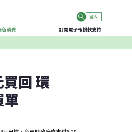
登入
綠色消費
訂閱電子報
捐款支持
元買回 環
買單
日出爐，台東縣政府應支付6.29