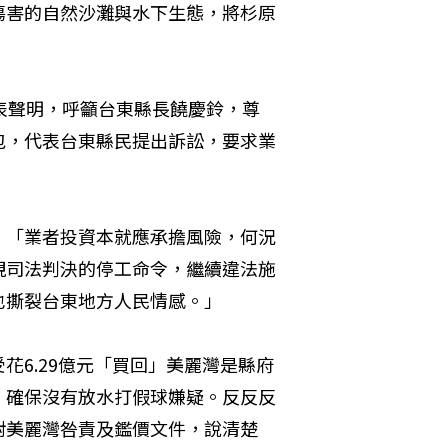
傷害的自然沙灘與水下生態，將杉原
表聲明，呼籲台東縣長饒慶鈴，尊
包，代表台東縣民提出訴訟，要求業
，「業者投資本就應承擔風險，何況
視司法判決的停工命令，繼續違法施
也撕裂台東地方人民情感。」
花6.29億元「買回」美麗灣是縣府
，確保沒有放水打假球嫌疑。反反反
對美麗灣咎責及鑑價文件，說清楚