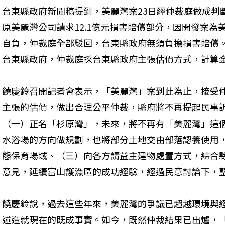
台東縣政府新聞稿提到，美麗灣案23日經仲裁庭做成判
原美麗灣公司請求12.1億元損害賠償部分，因開發案
自負，仲裁庭全部駁回，台東縣政府無須負擔損害賠償
台東縣政府，仲裁庭採台東縣政府主張估價方式，計算金額
饒慶鈴召開記者會表示，「美麗灣」案到此為止，接受
主張的估價，做出合理公平仲裁，縣府將不再提起民事
（一）正名「杉原灣」，未來，將不再有「美麗灣」這
水浴場的方向做規劃，也將部分土地交由部落認養使用
態保育場域、（三）向各方請益主建物處置方式，綜合
意見，延續富山護漁區的成功經驗，經過民意討論下，
饒慶鈴說，過去這些年來，美麗灣的爭議已超越環境與
述造就現在的既成事實。如今，既然仲裁結果已出爐，