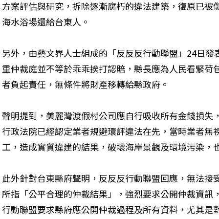
方案評估與研究，拆除逐漸腐朽的違法建築，復原已被
海水浴場還給台東人。
另外，由藝文界人士組成的「反反反行動聯盟」24日發
重仲裁庭並不等於乖乖挨打認賠，縣長應為人民看緊荷
者負起責任，無條件將財產移轉給縣政府。
聲明提到，美麗灣渡假村公司應自行吸收所有金錢損失
行政法院已經認定業者規避環評違法在先，當時業者無
工，造成實質違建的結果，破壞海岸景觀及環境污染，
此外針對台東縣府聲明，反反反行動聯盟回應，無法接受
所指「公平合理的仲裁結果」，強烈要求公開仲裁資訊
行動聯盟要求縣府應公開仲裁過程及所有資料，尤其是