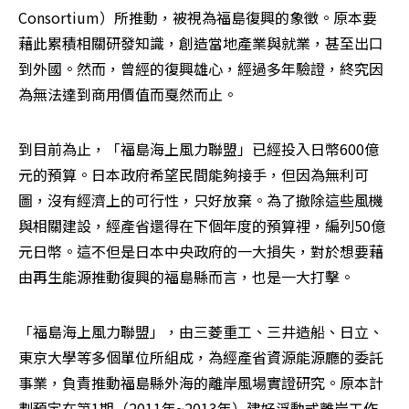
Consortium）所推動，被視為福島復興的象徵。原本要
藉此累積相關研發知識，創造當地產業與就業，甚至出口
到外國。然而，曾經的復興雄心，經過多年驗證，終究因
為無法達到商用價值而戛然而止。
到目前為止，「福島海上風力聯盟」已經投入日幣600億
元的預算。日本政府希望民間能夠接手，但因為無利可
圖，沒有經濟上的可行性，只好放棄。為了撤除這些風機
與相關建設，經產省還得在下個年度的預算裡，編列50億
元日幣。這不但是日本中央政府的一大損失，對於想要藉
由再生能源推動復興的福島縣而言，也是一大打擊。
「福島海上風力聯盟」，由三菱重工、三井造船、日立、
東京大學等多個單位所組成，為經產省資源能源廳的委託
事業，負責推動福島縣外海的離岸風場實證研究。原本計
劃預定在第1期（2011年~2013年）建好浮動式離岸工作