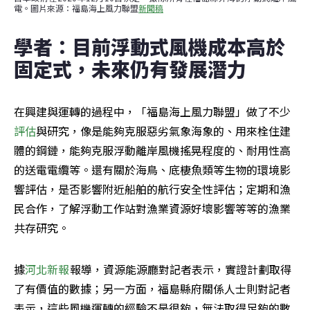
電。圖片來源：福島海上風力聯盟
新聞稿
學者：目前浮動式風機成本高於
固定式，未來仍有發展潛力
在興建與運轉的過程中，「福島海上風力聯盟」做了不少
評估
與研究，像是能夠克服惡劣氣象海象的、用來栓住建
體的鋼鏈，能夠克服浮動離岸風機搖晃程度的、耐用性高
的送電電纜等。還有關於海鳥、底棲魚類等生物的環境影
響評估，是否影響附近船舶的航行安全性評估；定期和漁
民合作，了解浮動工作站對漁業資源好壞影響等等的漁業
共存研究。
據
河北新報
報導，資源能源廳對記者表示，實證計劃取得
了有價值的數據；另一方面，福島縣府關係人士則對記者
表示，這些風機運轉的經驗不是很夠，無法取得足夠的數