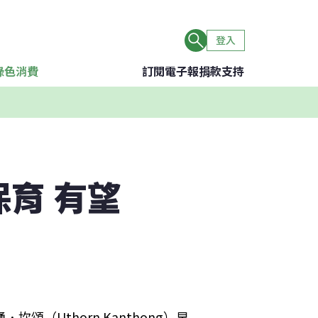
登入
綠色消費
訂閱電子報
捐款支持
保育 有望
（Uthorn Kanthong）早