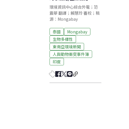
環境資訊中心綜合外電；范
震華 翻譯；賴慧玲 審校；稿
源：Mongabay
泰國
Mongabay
生物多樣性
東南亞環境新聞
人與動物衝突事件簿
印度