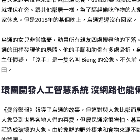
就埋伏在旁。跟其他鄰居一樣，為了驅趕偷吃作物的大
家休息。但是2018年的某個晚上，烏通遲遲沒有回家。
烏通的女兒非常擔憂，動員所有親友四處搜尋他的下落
通的田裡發現他的屍體。他的手腳和肋骨有多處骨折，
主任懷疑，「兇手」是一隻名叫 Bieng 的公象。不久
田。
環團開發人工智慧系統 沒網路也能
《曼谷郵報》報導了烏通的故事，但這對與大象比鄰而
大象受到世界各地人們的喜愛，但農民通常很害怕、甚
莊造成破壞的大象。由於象群的野外棲地和食物來源不
的夢魘。