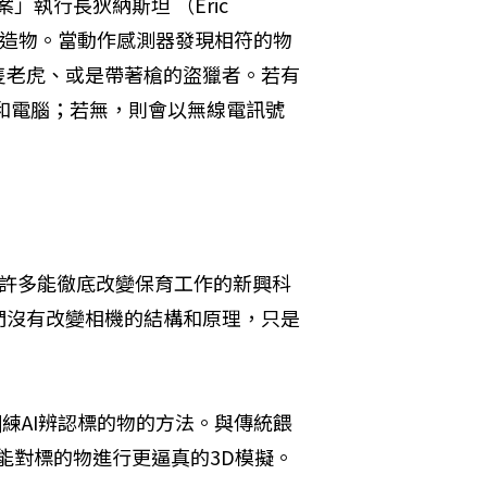
」執行長狄納斯坦 （Eric 
種或人造物。當動作感測器發現相符的物
隻老虎、或是帶著槍的盜獵者。若有
和電腦；若無，則會以無線電訊號
握了許多能徹底改變保育工作的新興科
們沒有改變相機的結構和原理，只是
訓練AI辨認標的物的方法。與傳統餵
系統能對標的物進行更逼真的3D模擬。