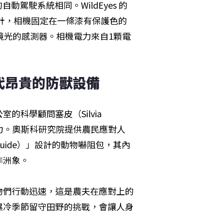
動駕駛系統相同。WildEyes 的
ck）設計，相機固定在一條漆有保護色的
境光的感測器。相機電力來自1顆電
代昂貴的防獸設備
公室的科學顧問塞皮（Silvia 
的潛力。奧斯科研究院提供農民應對人
uide）」設計的動物嚇阻包，其內
非洲象。
物們行動迅速，這是農夫在應對上的
濕冷季節留守田野的挑戰，會讓人身