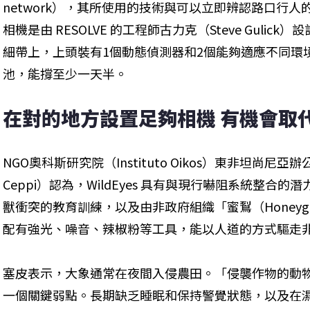
network），其所使用的技術與可以立即辨認路口行人的自
相機是由 RESOLVE 的工程師古力克（Steve Guli
細帶上，上頭裝有1個動態偵測器和2個能夠適應不同環
池，能撐至少一天半。
在對的地方設置足夠相機 有機會取
NGO奧科斯研究院（Instituto Oikos）東非坦尚尼亞辦
Ceppi）認為，WildEyes 具有與現行嚇阻系統整合
獸衝突的教育訓練，以及由非政府組織「蜜鴷（Honeyg
配有強光、噪音、辣椒粉等工具，能以人道的方式驅走
塞皮表示，大象通常在夜間入侵農田。「侵襲作物的動
一個關鍵弱點。長期缺乏睡眠和保持警覺狀態，以及在