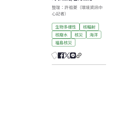
整理：許祖菱（環境資訊中
心記者）
生物多樣性
核輻射
核廢水
核災
海洋
福島核災