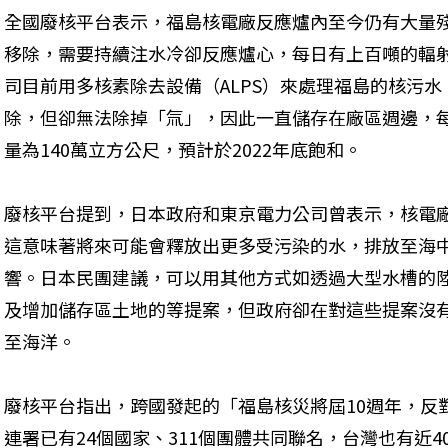
全國廢核平台表示，福島核電廠反應爐內至今仍有大量
移除，需要持續注水冷卻反應爐心，每日有上百噸的輻
司目前用多核素除去設備（ALPS）來處理福島的核污
除，但卻無法除掉「氚」，因此一直儲存在廠區週邊，每
量為140萬立方公尺，預計於2022年底飽和。
廢核平台提到，日本政府和東京電力公司曾表示，核電廠
這意味著將來可能會釋放出更多受污染的水，排放至海
響。日本民團建議，可以用其他方式如透過大型水槽的
及增加儲存區土地的等提案，但政府卻在對這些提案沒
至海洋。
廢核平台指出，跨國發起的「福島核災將屆10週年，反
連署已有24個國家、311個團體共同聯名，台灣也有近