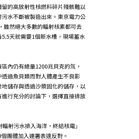
殘留的高放射性核燃料碎片殘骸難以
射污水不斷被製造出來。東京電力公
水，雖然絕大多數的輻射核素都可去
5.5天就需要1個新水槽，現場蓄水
區內仍有總量1200兆貝克的氚，
中透過魚貝類而對人體產生不良影
陸地儲存與透過沙漿固化的儲存，以
有進行充分的討論下，選擇直接排放
對輻射污水排入海洋，終結核電」
40個團體加入連署表達反對。