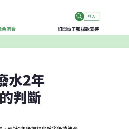
登入
綠色消費
訂閱電子報
捐款支持
廢水2年
實的判斷
畫，預計2年後把福島核災後持續產