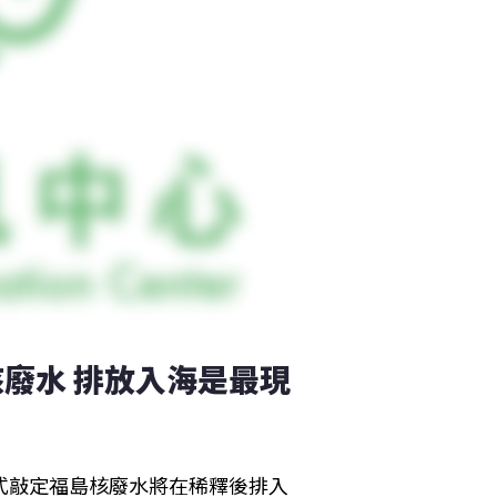
廢水 排放入海是最現
式敲定福島核廢水將在稀釋後排入