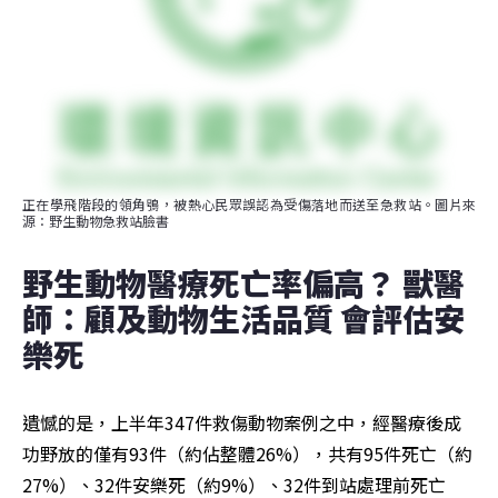
正在學飛階段的領角鴞，被熱心民眾誤認為受傷落地而送至急救站。圖片來
源：野生動物急救站臉書
野生動物醫療死亡率偏高？ 獸醫
師：顧及動物生活品質 會評估安
樂死
遺憾的是，上半年347件救傷動物案例之中，經醫療後成
功野放的僅有93件（約佔整體26%），共有95件死亡（約
27%）、32件安樂死（約9%）、32件到站處理前死亡