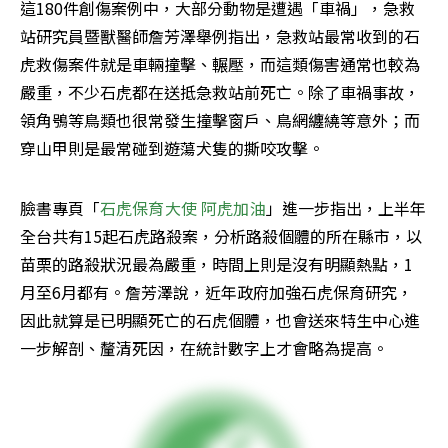
這180件創傷案例中，大部分動物是遭遇「車禍」，急救
站研究員暨獸醫師詹芳澤舉例指出，急救站最常收到的石
虎救傷案件就是車輛撞擊、輾壓，而這類傷害通常也較為
嚴重，不少石虎都在送抵急救站前死亡。除了車禍事故，
領角鴞等鳥類也很常發生撞擊窗戶、鳥網纏繞等意外；而
穿山甲則是最常碰到遊蕩犬隻的撕咬攻擊。
臉書專頁「
石虎保育大使 阿虎加油
」進一步指出，上半年
全台共有15起石虎路殺案，分析路殺個體的所在縣市，以
苗栗的路殺狀況最為嚴重，時間上則是沒有明顯熱點，1
月至6月都有。詹芳澤說，近年政府加強石虎保育研究，
因此就算是已明顯死亡的石虎個體，也會送來特生中心進
一步解剖、釐清死因，在統計數字上才會略為提高。