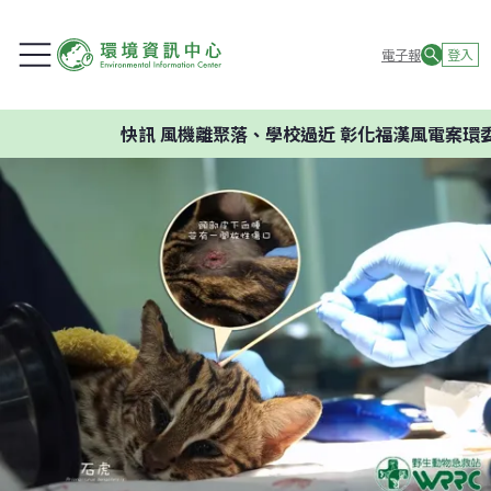
電子報
登入
快訊
風機離聚落、學校過近 彰化福漢風電案環委建議不