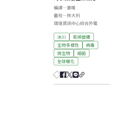
編譯
—
姜唯
審校
—
林大利
環境資訊中心綜合外電
冰川
氣候變遷
生物多樣性
病毒
微生物
細菌
全球暖化