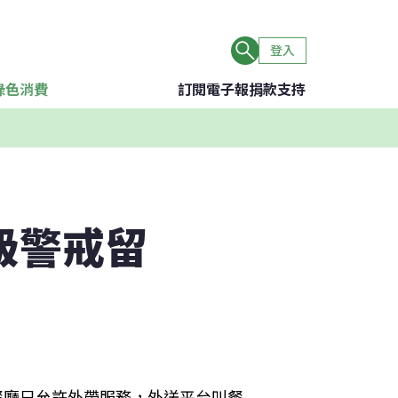
登入
綠色消費
訂閱電子報
捐款支持
級警戒留
，餐廳只允許外帶服務，外送平台叫餐