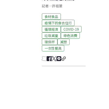
記者
—
許祖菱
食材食品
疫情下的食衣住行
循環經濟
COVID-19
垃圾減量
綠色消費
環保杯
減塑
一次性餐具