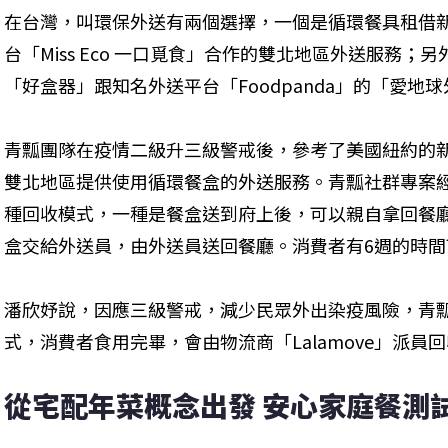
在台灣，叫環保外送有兩個選擇，一個是循環餐具租借
台「Miss Eco 一口覓食」合作的雙北地區外送服務
「好盒器」跟知名外送平台「Foodpanda」的「愛地
青瓢團隊在疫情二級升三級警戒後，參考了美國紐約的新創公司
雙北地區提供使用循環餐盒的外送服務。青瓢社群專案經理潘欣
種回收模式，一種是餐盒送到府上後，可以親自拿回餐
盒交給外送員，由外送員送回餐廳。消費者有6週的時間
潘欣妤說，因應三級警戒，減少民眾外出染疫風險，青
式，消費者食用完畢，會由物流商「Lalamove」派員
從宅配年菜概念出發 安心家庭餐測