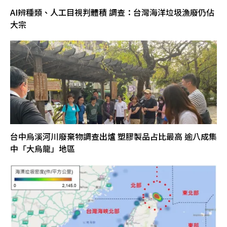
AI辨種類、人工目視判體積 調查：台灣海洋垃圾漁廢仍佔
大宗
台中烏溪河川廢棄物調查出爐 塑膠製品占比最高 逾八成集
中「大烏龍」地區