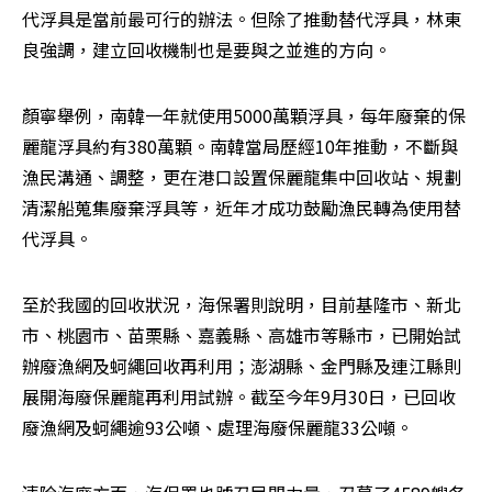
代浮具是當前最可行的辦法。但除了推動替代浮具，林東
良強調，建立回收機制也是要與之並進的方向。
顏寧舉例，南韓一年就使用5000萬顆浮具，每年廢棄的保
麗龍浮具約有380萬顆。南韓當局歷經10年推動，不斷與
漁民溝通、調整，更在港口設置保麗龍集中回收站、規劃
清潔船蒐集廢棄浮具等，近年才成功鼓勵漁民轉為使用替
代浮具。
至於我國的回收狀況，海保署則說明，目前基隆市、新北
市、桃園市、苗栗縣、嘉義縣、高雄市等縣市，已開始試
辦廢漁網及蚵繩回收再利用；澎湖縣、金門縣及連江縣則
展開海廢保麗龍再利用試辦。截至今年9月30日，已回收
廢漁網及蚵繩逾93公噸、處理海廢保麗龍33公噸。