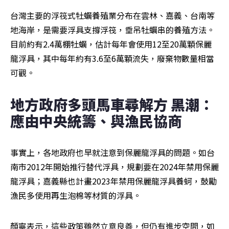
台灣主要的浮筏式牡蠣養殖業分布在雲林、嘉義、台南等
地海岸，是需要浮具支撐浮筏，垂吊牡蠣串的養殖方法。
目前約有2.4萬棚牡蠣，估計每年會使用12至20萬顆保麗
龍浮具，其中每年約有3.6至6萬顆流失，廢棄物數量相當
可觀。
地方政府多頭馬車尋解方 黑潮：
應由中央統籌、與漁民協商
事實上，各地政府也早就注意到保麗龍浮具的問題。如台
南市2012年開始推行替代浮具，規劃要在2024年禁用保麗
龍浮具；嘉義縣也計畫2023年禁用保麗龍浮具養蚵，鼓勵
漁民多使用再生泡棉等材質的浮具。
顏寧表示，這些政策雖然立意良善，但仍有進步空間，如