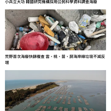
小兵立大功 韓國研究機構採用公民科學資料調查海廢
荒野首次海廢快篩複查 雲、桃、苗、屏海岸線垃圾不減反
增