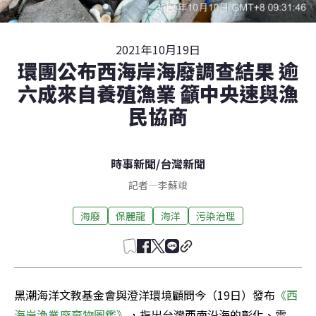
2021年10月19日
環團公布西海岸海廢調查結果 逾
六成來自養殖漁業 籲中央速與漁
民協商
時事新聞
/
台灣新聞
記者
—
李蘇竣
海廢
保麗龍
海洋
污染治理
黑潮海洋文教基金會與澄洋環境顧問今（19日）發布
《西
海岸漁業廢棄物圖鑑》
，指出台灣西南沿海的彰化、雲