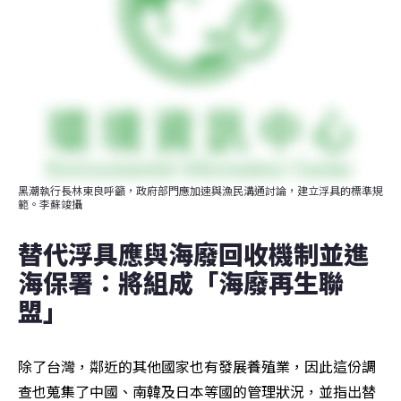
黑潮執行長林東良呼籲，政府部門應加速與漁民溝通討論，建立浮具的標準規
範。李蘇竣攝
替代浮具應與海廢回收機制並進 
海保署：將組成「海廢再生聯
盟」
除了台灣，鄰近的其他國家也有發展養殖業，因此這份調
查也蒐集了中國、南韓及日本等國的管理狀況，並指出替