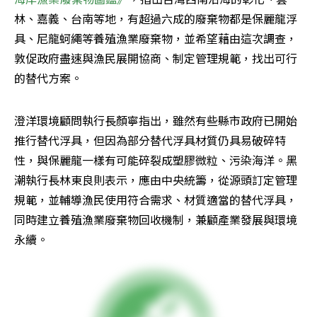
林、嘉義、台南等地，有超過六成的廢棄物都是保麗龍浮
具、尼龍蚵繩等養殖漁業廢棄物，並希望藉由這次調查，
敦促政府盡速與漁民展開協商、制定管理規範，找出可行
的替代方案。
澄洋環境顧問執行長顏寧指出，雖然有些縣市政府已開始
推行替代浮具，但因為部分替代浮具材質仍具易破碎特
性，與保麗龍一樣有可能碎裂成塑膠微粒、污染海洋。黑
潮執行長林東良則表示，應由中央統籌，從源頭訂定管理
規範，並輔導漁民使用符合需求、材質適當的替代浮具，
同時建立養殖漁業廢棄物回收機制，兼顧產業發展與環境
永續。