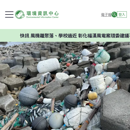
電子報
登入
快訊
風機離聚落、學校過近 彰化福漢風電案環委建議不應開發