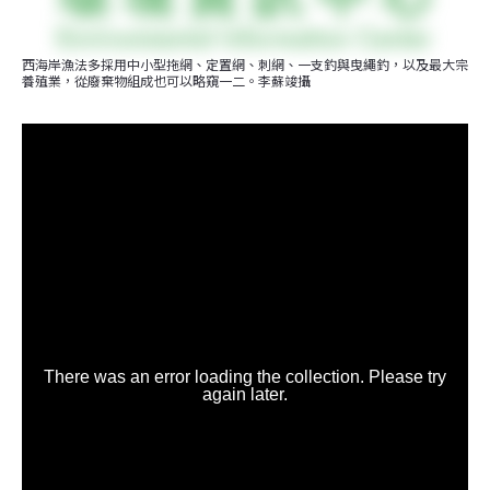
西海岸漁法多採用中小型拖網、定置網、刺網、一支釣與曳繩釣，以及最大宗
養殖業，從廢棄物組成也可以略窺一二。李蘇竣攝