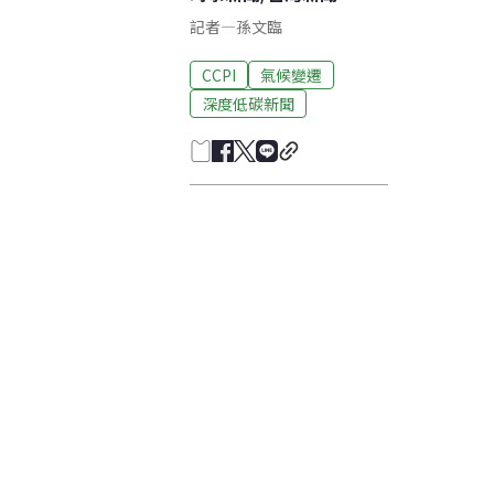
記者
—
孫文臨
CCPI
氣候變遷
深度低碳新聞