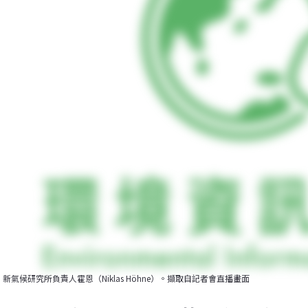
新氣候研究所負責人霍恩（Niklas Höhne）。擷取自記者會直播畫面