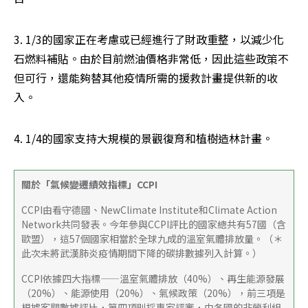
3. 1/3的國家正在考慮或已經進行了財政重整，以減少化
石燃料補貼。由於目前燃油價格非常低，因此這些政策不
但可行，還能夠替其他疫情所需的援救計畫提供新的收
入。
4. 1/4的國家支持大規模的景觀復育和植樹造林計畫。
關於「氣候變遷績效指標」CCPI
CCPI由看守德國、NewClimate Institute和Climate Action 
Network共同發表。今年參與CCPI評比的國家總共有57國（含
歐盟），這57個國家相當於全球九成的溫室氣體排放量。（＊
此次未將武漢肺炎疫情期間下降的碳排數據列入計算。）
CCPI依據四大指標——溫室氣體排放（40%）、再生能源發展
（20%）、能源使用（20%）、氣候政策（20%），前三項是
根據客觀數據評比，第四項則採專家評審，由各國的非營利組