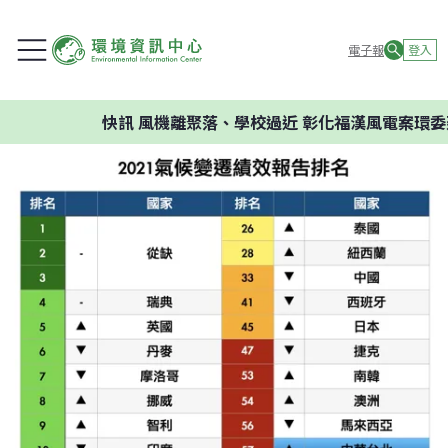
電子報
登入
快訊
風機離聚落、學校過近 彰化福漢風電案環委建議不