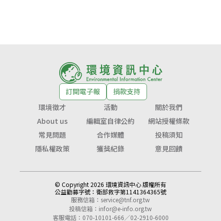
訂閱電子報
捐款支持
環境徵才
活動
關於我們
About us
編輯室自律公約
網站授權條款
常見問題
合作媒體
投稿須知
隱私權政策
獲獎紀錄
意見回饋
© Copyright 2026 環境資訊中心 版權所有
公益勸募字號：
衛部救字第1141364365號
服務信箱：
service@tnf.org.tw
投稿信箱：
infor@e-info.org.tw
客服電話：070-10101-666／02-2910-6000