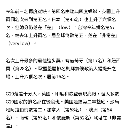
今年前三名再度從缺。第四名由瑞典四度蟬聯，英國上升
兩個名次來到第五名。日本（第45名）也上升了六個名
次，但總分仍落在「差」（low）。台灣今年排名第57
名，較去年上升兩名，居全球倒數第五，落在「非常差」
（very low）。
名次上升最多的最佳進步獎，有葡萄牙（第17名）和紐西
蘭（第28名）。歐盟整體排名則拜氣候政策大幅提升之
賜，上升六個名次，居第16名。
G20落差十分大，英國、印度和歐盟表現亮眼，但大多數
G20國家的排名都在後段班。美國連續第二年墊底、沙烏
地阿拉伯倒數第二，加拿大（第58名）、澳洲（第54
名）、南韓（第53名）和俄羅斯（第52名）均落在「非常
差」。