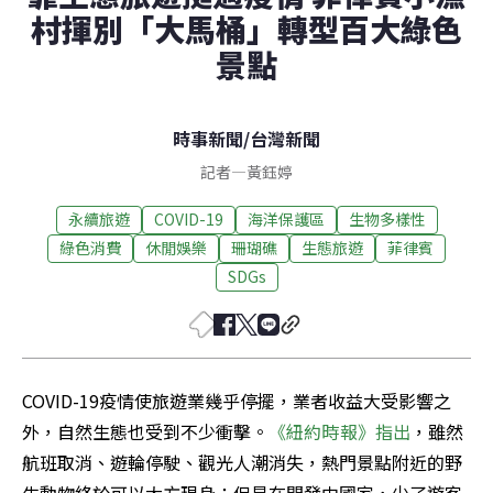
村揮別「大馬桶」轉型百大綠色
景點
時事新聞
/
台灣新聞
記者
—
黃鈺婷
永續旅遊
COVID-19
海洋保護區
生物多樣性
綠色消費
休閒娛樂
珊瑚礁
生態旅遊
菲律賓
SDGs
COVID-19疫情使旅遊業幾乎停擺，業者收益大受影響之
外，自然生態也受到不少衝擊。
《紐約時報》指出
，雖然
航班取消、遊輪停駛、觀光人潮消失，熱門景點附近的野
生動物終於可以大方現身；但是在開發中國家，少了遊客