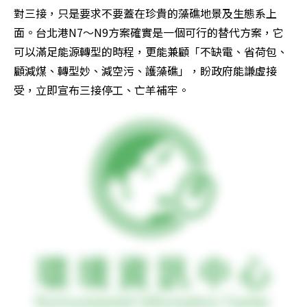
對三接，只是要求不要蓋在珍貴的藻礁地景及生態系上
面。台北港N7～N9方案確實是一個可行的替代方案，它
可以滿足能源轉型的時程，更能兼顧「不缺電、省荷包、
顧減煤、轉型妙、減空污、護藻礁」，盼政府能謙虛接
受，立即宣布三接停工、亡羊補牢。