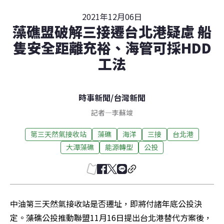
2021年12月06日
藻礁盟破解三接遷台北港疑慮 船
隻安全距離充裕、海管可採HDD
工法
時事新聞
/
台灣新聞
記者
—
李蘇竣
第三天然氣接收站
藻礁
海洋
三接
台北港
大潭藻礁
能源轉型
公投
中油第三天然氣接收站是否遷址，即將付諸年底公投決
定。藻礁公投推動聯盟11月16日提出台北港替代方案後，