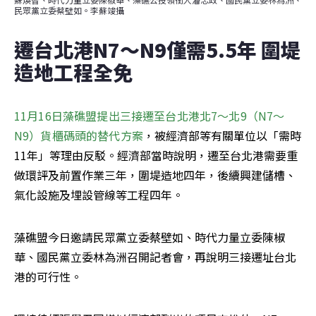
民眾黨立委蔡壁如。李蘇竣攝
遷台北港N7～N9僅需5.5年 圍堤
造地工程全免
11月16日藻礁盟提出三接遷至台北港北7～北9（N7～
N9）貨櫃碼頭的替代方案
，被經濟部等有關單位以「需時
11年」等理由反駁。經濟部當時說明，遷至台北港需要重
做環評及前置作業三年，圍堤造地四年，後續興建儲槽、
氣化設施及埋設管線等工程四年。
藻礁盟今日邀請民眾黨立委蔡壁如、時代力量立委陳椒
華、國民黨立委林為洲召開記者會，再說明三接遷址台北
港的可行性。