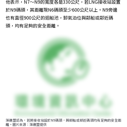
他表示，N7～N9的寬度各是330公尺，若LNG接收站設置
於N9碼頭，其距離現N6碼頭至少600公尺以上。N9旁邊
也有直徑900公尺的迴船池，卸氣泊位與鄰船或鄰近碼
頭，均有足夠的安全距離。
藻礁盟認為，若將接收站設於N9碼頭，與鄰船或鄰近碼頭均有足夠的安全距
離。圖片來源：藻礁盟提供