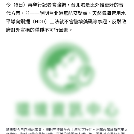
今（6日）再舉行記者會強調，台北港是比外推更好的替
代方案，並一一說明台北港無航安疑慮、天然氣海管用水
平導向鑽掘（HDD）工法就不會破壞藻礁等事證，反駁政
府對外宣稱的種種不可行因素。
藻礁盟今日召開記者會，說明三接遷至台北港的可行性。左起台灣維新召集人
蘇煥智、時代力量立委陳椒華、藻礁公投領銜人潘忠政、國民黨立委林為洲、