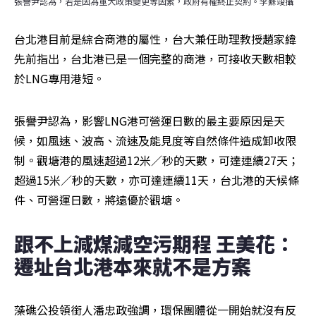
張譽尹認為，若是因為重大政策變更等因素，政府有權終止契約。李蘇竣攝
台北港目前是綜合商港的屬性，台大兼任助理教授趙家緯
先前指出，台北港已是一個完整的商港，可接收天數相較
於LNG專用港短。
張譽尹認為，影響LNG港可營運日數的最主要原因是天
候，如風速、波高、流速及能見度等自然條件造成卸收限
制。觀塘港的風速超過12米／秒的天數，可達連續27天；
超過15米／秒的天數，亦可達連續11天，台北港的天候條
件、可營運日數，將遠優於觀塘。
跟不上減煤減空污期程 王美花：
遷址台北港本來就不是方案
藻礁公投領銜人潘忠政強調，環保團體從一開始就沒有反