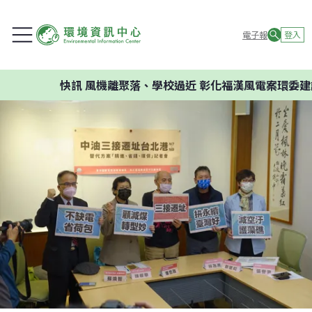
電子報
登入
快訊
風機離聚落、學校過近 彰化福漢風電案環委建議不應