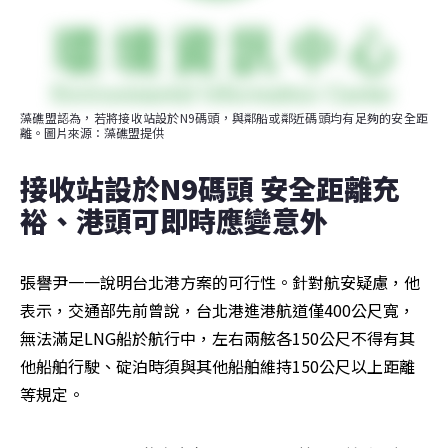
藻礁盟認為，若將接收站設於N9碼頭，與鄰船或鄰近碼頭均有足夠的安全距
離。圖片來源：藻礁盟提供
接收站設於N9碼頭 安全距離充
裕、港頭可即時應變意外
張譽尹一一說明台北港方案的可行性。針對航安疑慮，他
表示，交通部先前曾說，台北港進港航道僅400公尺寬，
無法滿足LNG船於航行中，左右兩舷各150公尺不得有其
他船舶行駛、碇泊時須與其他船舶維持150公尺以上距離
等規定。