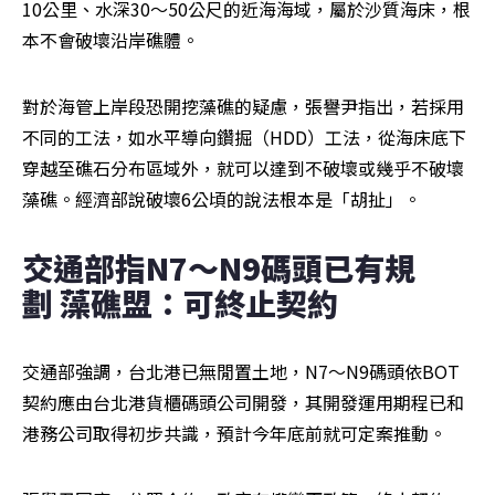
10公里、水深30～50公尺的近海海域，屬於沙質海床，根
本不會破壞沿岸礁體。
對於海管上岸段恐開挖藻礁的疑慮，張譽尹指出，若採用
不同的工法，如水平導向鑽掘（HDD）工法，從海床底下
穿越至礁石分布區域外，就可以達到不破壞或幾乎不破壞
藻礁。經濟部說破壞6公頃的說法根本是「胡扯」。
交通部指N7～N9碼頭已有規
劃 藻礁盟：可終止契約　
交通部強調，台北港已無閒置土地，N7～N9碼頭依BOT
契約應由台北港貨櫃碼頭公司開發，其開發運用期程已和
港務公司取得初步共識，預計今年底前就可定案推動。