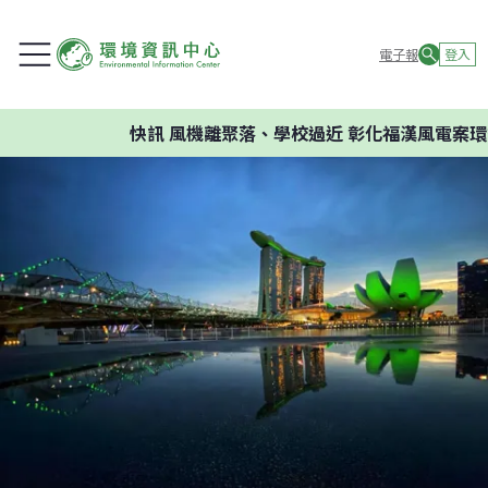
電子報
登入
快訊
風機離聚落、學校過近 彰化福漢風電案環委建