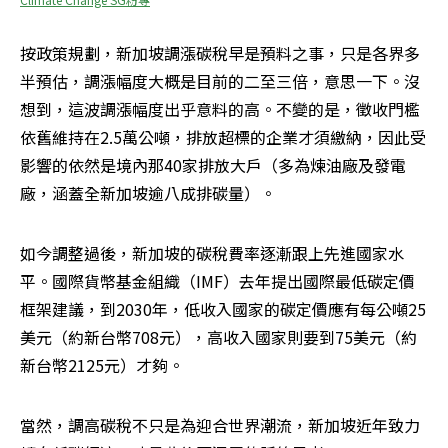
按政策規劃，新加坡調漲碳稅早是預料之事，只是各界多
半預估，調漲幅度大概是目前的二至三倍，意思一下。沒
想到，這波調漲幅度出乎意料的高。不變的是，徵收門檻
依舊維持在2.5萬公噸，排放超標的企業才須繳納，因此受
影響的依然是境內那40家排放大戶（多為煉油廠及發電
廠，涵蓋全新加坡逾八成排碳量）。
如今調整過後，新加坡的碳稅費率逐漸跟上先進國家水
平。國際貨幣基金組織（IMF）去年提出國際最低碳定價
框架建議，到2030年，低收入國家的碳定價應有每公噸25
美元（約新台幣708元），高收入國家則要到75美元（約
新台幣2125元）才夠。
當然，調高碳稅不只是為迎合世界潮流，新加坡近年致力