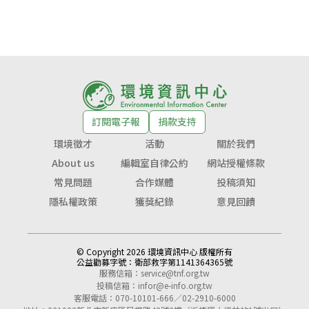
訂閱電子報
捐款支持
環境徵才
活動
關於我們
About us
編輯室自律公約
網站授權條款
常見問題
合作媒體
投稿須知
隱私權政策
獲獎紀錄
意見回饋
© Copyright 2026 環境資訊中心 版權所有
公益勸募字號：
衛部救字第1141364365號
服務信箱：
service@tnf.org.tw
投稿信箱：
infor@e-info.org.tw
客服電話：070-10101-666／02-2910-6000