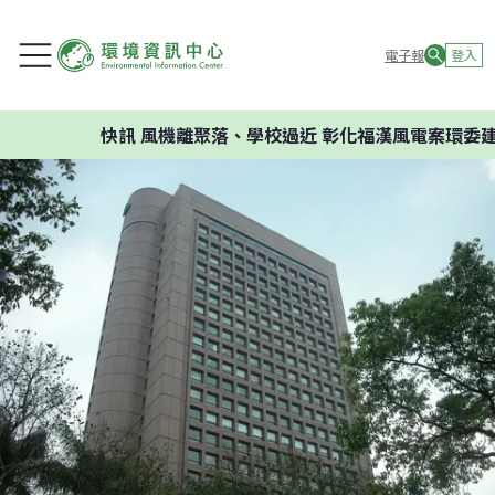
電子報
登入
快訊
風機離聚落、學校過近 彰化福漢風電案環委建議不應