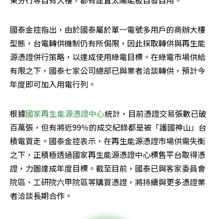
東分行等自有大樓，都有建置太陽能板自發自用。
國泰金控指出，由於國泰屬於單一電號多用戶的商辦大樓
型態，台電轉供機制仍有所侷限，因此採取轉供與再生能
源憑證併行策略，以達成使用綠電目標。在綠電市場供給
有限之下，國泰七家公司總部已與業者洽談轉供，預計今
年度即可加入用電行列。
根據
國家再生能源憑證中心
統計，目前憑證交易張數已破
百萬張，但有將近99％的成交紀錄都是被「護國神山」台
積電買走。國泰金控表示，在再生能源憑證市場供需失衡
之下，正積極透過國家再生能源憑證中心標售平台取得憑
證，力圖達成年度目標。截至目前，國泰已與客家委員會
院區、工研院六甲院區等購買憑證，將持續與更多憑證業
者洽談長期合作。