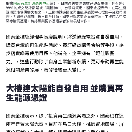
根據
國家再生能源憑證中心
統計，目前憑證交易張數已破百萬張，但有將近
99％的成交紀錄都是被「護國神山」台積電買走。國泰金控表示，在再生能
源憑證市場供需失衡之下，正積極透過國家再生能源憑證中心標售平台取得憑
證，力圖達成年度目標。截至目前，國泰已與客家委員會院區、工研院六甲院
區等購買憑證，將持續與更多憑證業者洽談長期合作。
國泰金控總經理李長庚說明，將透過綠電投資自發自用、
購買台灣的再生能源憑證、簽訂綠電購售合約等手段，逐
步落實綠電使用目標。他補充，企業擁有「絕佳影響
力」，這些行動除了自身企業創新永續，更可牽動再生能
源相關產業發展，激發後續更大變化。
大樓建太陽能自發自用 並購買再
生能源憑證
國泰金控表示，除了投資再生能源案場之外，國泰也在這
兩年建置太陽光電。目前在烏日大樓、桃園置地廣場、屏