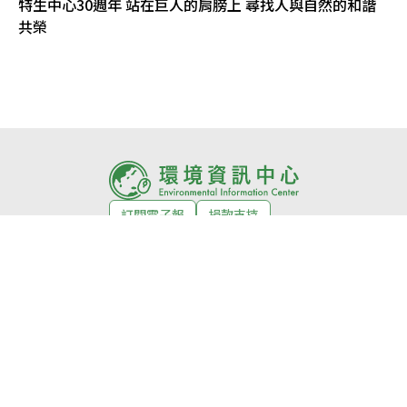
特生中心30週年 站在巨人的肩膀上 尋找人與自然的和諧
共榮
訂閱電子報
捐款支持
環境徵才
活動
關於我們
About us
編輯室自律公約
網站授權條款
常見問題
合作媒體
投稿須知
隱私權政策
獲獎紀錄
意見回饋
© Copyright 2026 環境資訊中心 版權所有
公益勸募字號：
衛部救字第1141364365號