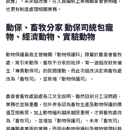
感覺」。未來組改後，在人員編制上業務職掌會更明確，
也更有制度處理相關業務。
動保、畜牧分家 動保司統包寵
物、經濟動物、實驗動物
動物保護最高主管機關「動物保護科」隸屬於農委會畜牧
處，常引來動保、畜牧不分家的批評，第一波組改就有催
生「專責動保司」的民間運動。而此次組改決定將畜牧處
改為「畜牧司」，並新增「動物保護司」。
農委會畜牧處副處長江文全說明，雖然目前分工沒問題、
業務也並無重疊，但外界多認為畜牧生產及動物保護的價
值互相衝突，加上動物福利越來越受重視，才將畜牧處改
為「畜牧司」，並增加「動物保護司」。未來「畜牧司」
將專職產業面的業務，而原由動物保護科及寵物管理科執