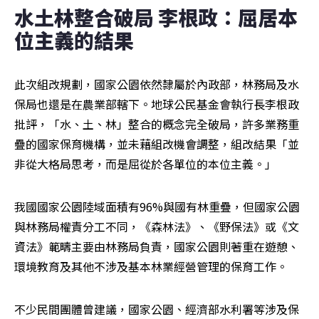
水土林整合破局 李根政：屈居本
位主義的結果
此次組改規劃，國家公園依然隸屬於內政部，林務局及水
保局也還是在農業部轄下。地球公民基金會執行長李根政
批評，「水、土、林」整合的概念完全破局，許多業務重
疊的國家保育機構，並未藉組改機會調整，組改結果「並
非從大格局思考，而是屈從於各單位的本位主義。」
我國國家公園陸域面積有96%與國有林重疊，但國家公園
與林務局權責分工不同，《森林法》、《野保法》或《文
資法》範疇主要由林務局負責，國家公園則著重在遊憩、
環境教育及其他不涉及基本林業經營管理的保育工作。
不少民間團體曾建議，國家公園、經濟部水利署等涉及保