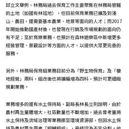
邱立文舉例，林務局過去保育工作主要聚焦在林務局管轄
的土地（如國有林班地），但目前保育業務已擴及到淺
山、農田，還需要基本農業、地景等面向的人才；而2017
年開始推動國產材後，也發現在行銷及市場規劃的面向仍
有不足；至於育樂業務，也預計在森林遊樂區中新增更多
經營管理、景觀設計等方面的人才，以提供大眾更完善的
服務。
另外，林務局保育組業務目前分為「野生物保育」及「棲
地經營」兩科，組改後也將擴編增為四科，預計可更細緻
規劃業務。
業務增多的還有水土保持局，副局長林長立則說明，由於
農村再生量體增大，社區數量也不斷增加，過去曾考量將
水土保持及流域治理等業務挪至環境資源部，但因水土保
持及農村再生兩者「相輔相成」，最終認為不宜分割。他