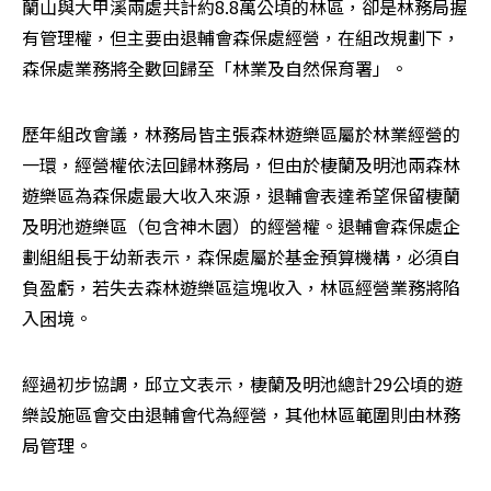
蘭山與大甲溪兩處共計約8.8萬公頃的林區，卻是林務局握
有管理權，但主要由退輔會森保處經營，在組改規劃下，
森保處業務將全數回歸至「林業及自然保育署」。
歷年組改會議，林務局皆主張森林遊樂區屬於林業經營的
一環，經營權依法回歸林務局，但由於棲蘭及明池兩森林
遊樂區為森保處最大收入來源，退輔會表達希望保留棲蘭
及明池遊樂區（包含神木園）的經營權。退輔會森保處企
劃組組長于幼新表示，森保處屬於基金預算機構，必須自
負盈虧，若失去森林遊樂區這塊收入，林區經營業務將陷
入困境。
經過初步協調，邱立文表示，棲蘭及明池總計29公頃的遊
樂設施區會交由退輔會代為經營，其他林區範圍則由林務
局管理。