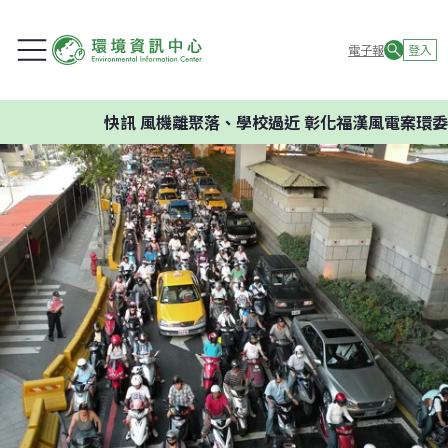
電子報
登入
快訊
風機離聚落、學校過近 彰化福漢風電案環委建議不應