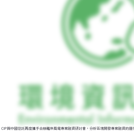
CIP與中國信託再度攜手合辦離岸風電專案融資研討會，分析區塊開發專案融資的運作