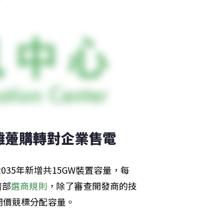
離躉購轉對企業售電
035年新增共15GW裝置容量，每
濟部
選商規則
，除了審查開發商的技
開價競標分配容量。