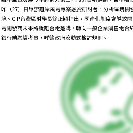
昨（27）日舉辦離岸風電專案融資研討會，分析區塊開
境。CIP台灣區財務長徐正穎指出，國產化制度會導致
電開發商未來將脫離台電躉購，轉向一般企業購售電合約
銀行端融資考量，呼籲政府滾動式檢討規則。