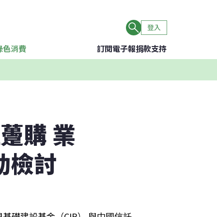
登入
綠色消費
訂閱電子報
捐款支持
躉購 業
動檢討
礎建設基金（CIP） 與中國信託