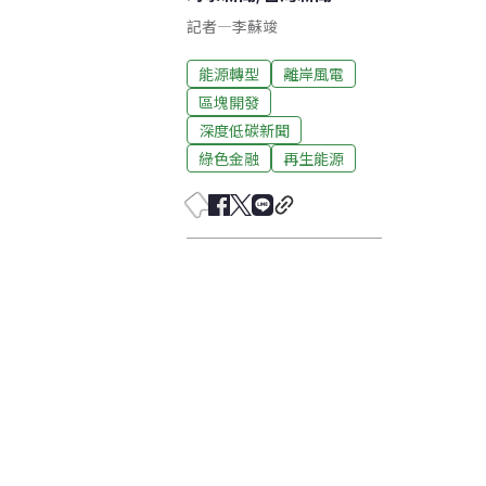
記者
—
李蘇竣
能源轉型
離岸風電
區塊開發
深度低碳新聞
綠色金融
再生能源