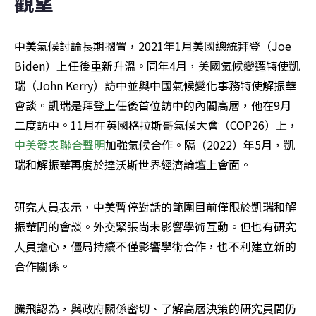
觀望
中美氣候討論長期擱置，2021年1月美國總統拜登（Joe 
Biden）上任後重新升溫。同年4月，美國氣候變遷特使凱
瑞（John Kerry）訪中並與中國氣候變化事務特使解振華
會談。凱瑞是拜登上任後首位訪中的內閣高層，他在9月
二度訪中。11月在英國格拉斯哥氣候大會（COP26）上，
中美發表聯合聲明
加強氣候合作。隔（2022）年5月，凱
瑞和解振華再度於達沃斯世界經濟論壇上會面。
研究人員表示，中美暫停對話的範圍目前僅限於凱瑞和解
振華間的會談。外交緊張尚未影響學術互動。但也有研究
人員擔心，僵局持續不僅影響學術合作，也不利建立新的
合作關係。
騰飛認為，與政府關係密切、了解高層決策的研究員間仍