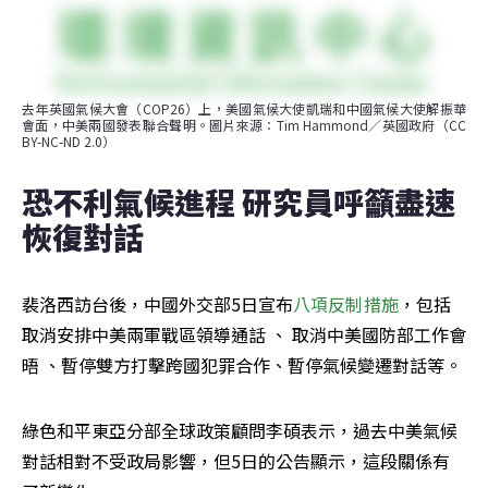
去年英國氣候大會（COP26）上，美國氣候大使凱瑞和中國氣候大使解振華
會面，中美兩國發表聯合聲明。圖片來源：Tim Hammond／英國政府（CC 
BY-NC-ND 2.0）
恐不利氣候進程 研究員呼籲盡速
恢復對話
裴洛西訪台後，中國外交部5日宣布
八項反制措施
，包括
取消安排中美兩軍戰區領導通話 、 取消中美國防部工作會
晤 、暫停雙方打擊跨國犯罪合作、暫停氣候變遷對話等。
綠色和平東亞分部全球政策顧問李碩表示，過去中美氣候
對話相對不受政局影響，但5日的公告顯示，這段關係有