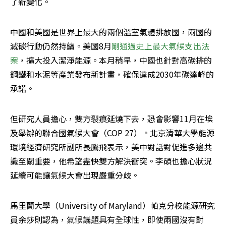
了新變化。
中國和美國是世界上最大的兩個溫室氣體排放國，兩國的
減碳行動仍然持續。美國8月
剛通過史上最大氣候支出法
案
，擴大投入潔淨能源。本月稍早，中國也針對高碳排的
鋼鐵和水泥等產業發布新計畫，確保達成2030年碳達峰的
承諾。
但研究人員擔心，雙方裂痕延燒下去，恐會影響11月在埃
及舉辦的聯合國氣候大會（COP 27）。北京清華大學能源
環境經濟研究所副所長騰飛表示，美中對話對促進多邊共
識至關重要，他希望盡快雙方解決衝突。李碩也擔心狀況
延續可能讓氣候大會出現嚴重分歧。
馬里蘭大學（University of Maryland）帕克分校能源研究
員余莎則認為，氣候議題具有全球性，即使兩國沒有對