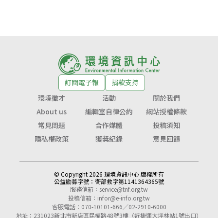
訂閱電子報
捐款支持
環境徵才
活動
關於我們
About us
編輯室自律公約
網站授權條款
常見問題
合作媒體
投稿須知
隱私權政策
獲獎紀錄
意見回饋
© Copyright 2026 環境資訊中心 版權所有
公益勸募字號：
衛部救字第1141364365號
服務信箱：
service@tnf.org.tw
投稿信箱：
infor@e-info.org.tw
客服電話：070-10101-666／02-2910-6000
地址：231023新北市新店區民權路48號3樓（近捷運大坪林站1號出口）