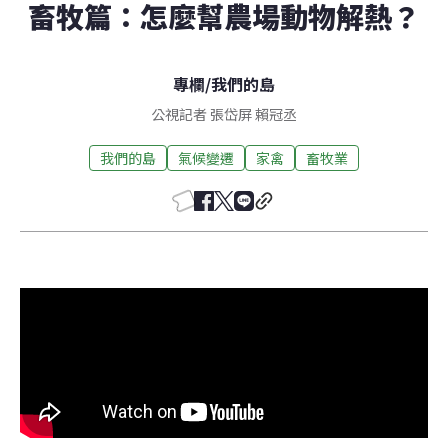
畜牧篇：怎麼幫農場動物解熱？
專欄
/
我們的島
公視記者 張岱屏 賴冠丞
我們的島
氣候變遷
家禽
畜牧業