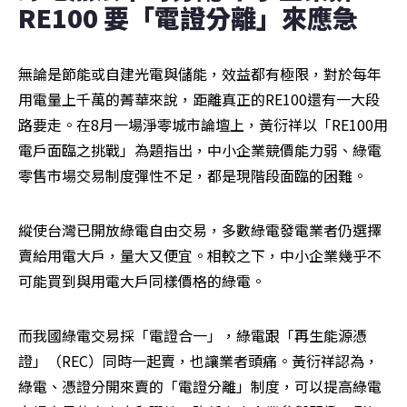
RE100 要「電證分離」來應急 
無論是節能或自建光電與儲能，效益都有極限，對於每年
用電量上千萬的菁華來說，距離真正的RE100還有一大段
路要走。在8月一場淨零城市論壇上，黃衍祥以「RE100用
電戶面臨之挑戰」為題指出，中小企業競價能力弱、綠電
零售市場交易制度彈性不足，都是現階段面臨的困難。
縱使台灣已開放綠電自由交易，多數綠電發電業者仍選擇
賣給用電大戶，量大又便宜。相較之下，中小企業幾乎不
可能買到與用電大戶同樣價格的綠電。
而我國綠電交易採「電證合一」，綠電跟「再生能源憑
證」（REC）同時一起賣，也讓業者頭痛。黃衍祥認為，
綠電、憑證分開來賣的「電證分離」制度，可以提高綠電