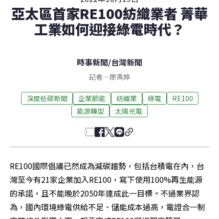
亞太區首家RE100紡織業者 菁華
工業如何迎接綠電時代？
時事新聞
/
台灣新聞
記者
—
廖禹婷
深度低碳新聞
企業節能
紡織業
綠電
RE100
能源轉型
太陽光電
RE100國際倡議已然成為減碳趨勢，包括台積電在內，台
灣至今有21家企業加入RE100，寫下使用100%再生能源
的承諾，且不能晚於2050年達成此一目標。不過業界認
為，國內環境綠電供給不足、儲能成本過高，電證合一制