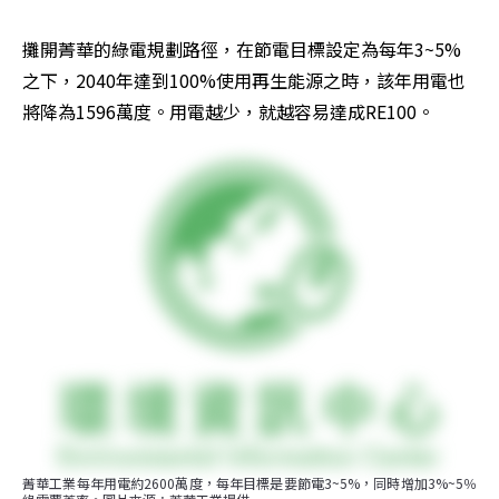
攤開菁華的綠電規劃路徑，在節電目標設定為每年3~5%
之下，2040年達到100%使用再生能源之時，該年用電也
將降為1596萬度。用電越少，就越容易達成RE100。
菁華工業每年用電約2600萬度，每年目標是要節電3~5%，同時增加3%~5％