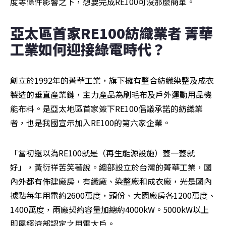
度等條件影響之下，想要完成RE100可沒那麼簡單。
亞太區首家RE100紡織業者 菁華
工業如何迎接綠電時代？
創立於1992年的菁華工業，旗下擁有整合紡織染整及成衣
製造的垂直產業鏈，主力產品為刷毛布及戶外運動用品機
能布料。是亞太地區首家簽下RE100倡議承諾的紡織業
者，也是我國宣示加入RE100的第六家企業。
「當初還以為RE100就是（再生能源設施）蓋一蓋就
好」，黃衍祥苦笑著說。總部設立於台灣的菁華工業，國
內外都有佈建廠房，有織廠、染整廠和成衣廠，光是國內
據點每年用電約2600萬度，頭份、大園廠房各1200萬度、
1400萬度，兩廠契約容量加總約4000kW。5000kW以上
即屬經濟部認定之用電大戶。