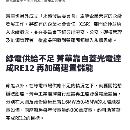
綠電覆蓋率。圖片來源：菁華工業提供
菁華也另外成立「永續發展委員會」主導企業營運的永續
發展工作，將既有的企業社會責任（CSR）部門延伸並納
入永續概念，並在委員會下細分出勞安、公安、碳權管理
及能源管理等，從產品開發到營運面都導入永續思維。
綠電供給不足 菁華靠自蓋光電達
成RE12 再加碼建置儲能
節能以外，在綠電市場供應不足的情況之下，就要開始想
辦法創能。菁華工業選擇自行建設再生能源發電廠設備，
分別在大園及頭份廠房建置1.6MW及0.45MW的太陽能發
電設備，兩座廠房每年發電量約300萬度電，約可助菁華
完成RE12的目標。