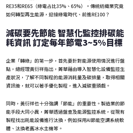
RE35和RE65（綠電占比35%、65%）。傳統紡織業究竟
如何轉型再生能源，迎接綠電時代、前進RE100？
減碳要先節能 智慧化監控排碳能
耗資訊 訂定每年節電3~5%目標
企業「轉綠」的第一步，首先要針對能源使用情況進行盤
點，總經理黃衍祥指出，菁華藉由導入智慧化設備監控生
產狀況，了解不同製程的能源消耗量及碳排量，取得相關
資訊後，就可以著手優化製程，進入減碳重頭戲。
同時，黃衍祥也十分強調「節能」的重要性。製造業的節
能手段大同小異，菁華透過盤查及能源監控系統，從現有
製程找出耗能設備進行汰換，例如採用AI節能空調系統軟
體、汰換老舊冰水主機等。