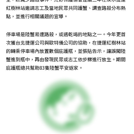
紅樹林站邀請志工及當地民眾共同護蟹、調查路殺分布熱
點，並進行相關議題的宣導。
停車場是陸蟹易遭路殺，或遇乾竭的地點之一。今年更首
次獲台北捷運公司與歐特儀公司的協助，在捷運紅樹林站
的轉乘停車場內放置數個庇護瓶，並張貼告示，讓誤闖陸
蟹進到瓶中，再由發現民眾或志工依步驟進行放生。期間
庇護瓶總共幫助83隻陸蟹平安返家。