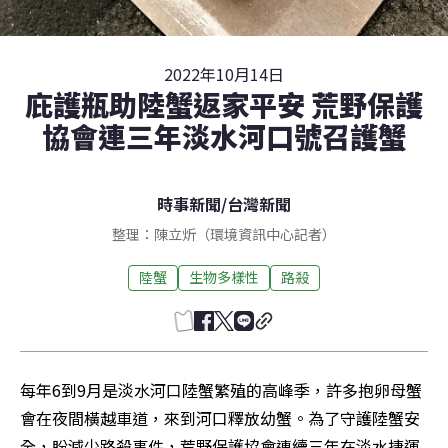
2022年10月14日
庇護瓶助陸蟹返家平安 荒野保護
協會連三年淡水河口號召護蟹
時事新聞
/
台灣新聞
整理：陳立炘（環境資訊中心記者）
陸蟹
生物多樣性
路殺
每年6到9月是淡水河口陸蟹繁殖的高峰季，許多抱卵母蟹
會在夜間橫越車道，來到河口釋放幼蟹。為了守護陸蟹安
全，盼減少路殺事件，荒野保護協會連續三年在淡水捷運