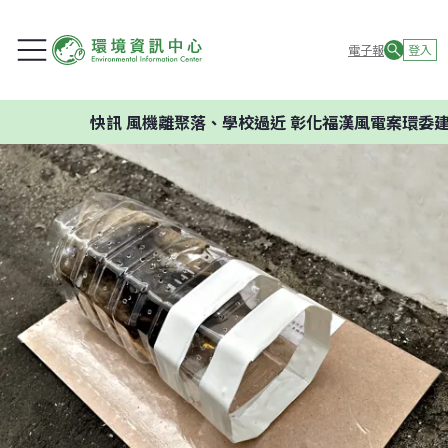
電子報
登入
快訊
風機離聚落、學校過近 彰化福漢風電案環委建議不