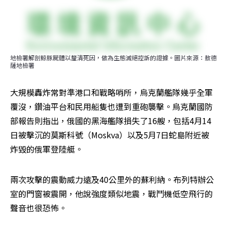
地檢署解剖鯨豚屍體以釐清死因，做為生態滅絕控訴的證據。圖片來源：敖德
薩地檢署
大規模轟炸常對準港口和戰略哨所，烏克蘭艦隊幾乎全軍
覆沒，鑽油平台和民用船隻也遭到重砲襲擊。烏克蘭國防
部報告則指出，俄國的黑海艦隊損失了16艘，包括4月14
日被擊沉的莫斯科號（Moskva）以及5月7日蛇島附近被
炸毀的俄軍登陸艇。
兩次攻擊的震動威力遠及40公里外的蘇利納。布列特辦公
室的門窗被震開，他說強度類似地震，戰鬥機低空飛行的
聲音也很恐怖。