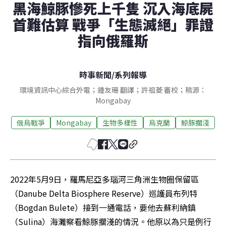
黑海鯨豚慘死上千隻 沉入海底屍
首難估算 戰爭「生態滅絕」罪證
指向俄羅斯
時事新聞
/
系列報導
環境資訊中心綜合外電；鍾友珊 翻譯；許祖菱 審校；稿源：
Mongabay
俄烏戰爭
Mongabay
生物多樣性
烏克蘭
鯨豚擱淺
2022年5月9日，羅馬尼亞多瑙河三角洲生物圈保留區
（Danube Delta Biosphere Reserve）巡護員布列特
（Bogdan Bulete）接到一通電話，要他去蘇利納鎮
（Sulina）海灘察看鯨豚擱淺的情況。他原以為只是例行