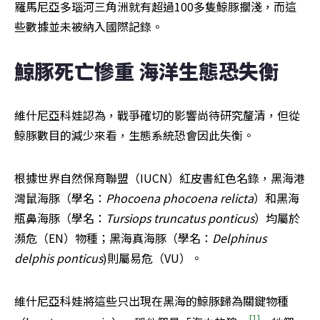
羅馬尼亞多瑙河三角洲就有超過100多隻鯨豚擱淺，而這
些數據並未被納入國際記錄。
鯨豚死亡慘重 海洋生態恐失衡
維什尼亞科娃認為，戰爭確切的影響尚待研究釐清，但從
鯨豚數目的減少來看，生態系統恐會因此失衡。
根據世界自然保育聯盟（IUCN）紅皮書紅色名錄，黑海港
灣鼠海豚（學名：
Phocoena phocoena relicta
）和黑海
瓶鼻海豚（學名：
Tursiops truncatus ponticus
）均屬於
瀕危（EN）物種；黑海真海豚（學名：
Delphinus 
delphis ponticus
)則屬易危（VU）。
維什尼亞科娃將這些只出現在黑海的鯨豚歸為關鍵物種
[1]