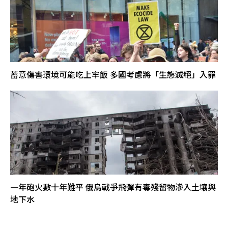
蓄意傷害環境可能吃上牢飯 多國考慮將「生態滅絕」入罪
一年砲火數十年難平 俄烏戰爭飛彈有毒殘留物滲入土壤與
地下水