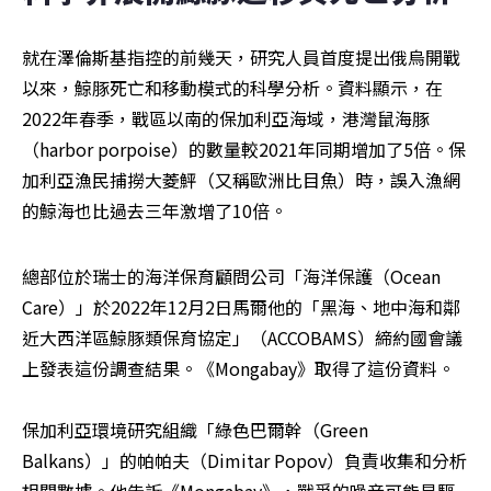
就在澤倫斯基指控的前幾天，研究人員首度提出俄烏開戰
以來，鯨豚死亡和移動模式的科學分析。資料顯示，在
2022年春季，戰區以南的保加利亞海域，港灣鼠海豚
（harbor porpoise）的數量較2021年同期增加了5倍。保
加利亞漁民捕撈大菱鮃（又稱歐洲比目魚）時，誤入漁網
的鯨海也比過去三年激增了10倍。
總部位於瑞士的海洋保育顧問公司「海洋保護（Ocean 
Care）」於2022年12月2日馬爾他的「黑海、地中海和鄰
近大西洋區鯨豚類保育協定」（ACCOBAMS）締約國會議
上發表這份調查結果。《Mongabay》取得了這份資料。

保加利亞環境研究組織「綠色巴爾幹（Green 
Balkans）」的帕帕夫（Dimitar Popov）負責收集和分析