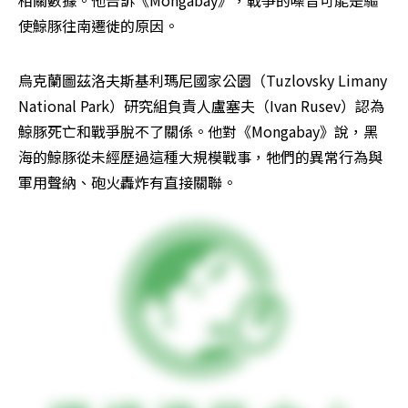
相關數據。他告訴《Mongabay》，戰爭的噪音可能是驅
使鯨豚往南遷徙的原因。
烏克蘭圖茲洛夫斯基利瑪尼國家公園（Tuzlovsky Limany 
National Park）研究組負責人盧塞夫（Ivan Rusev）認為
鯨豚死亡和戰爭脫不了關係。他對《Mongabay》說，黑
海的鯨豚從未經歷過這種大規模戰事，牠們的異常行為與
軍用聲納、砲火轟炸有直接關聯。