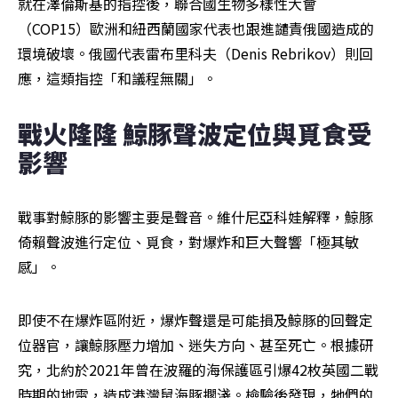
就在澤倫斯基的指控後，聯合國生物多樣性大會
（COP15）歐洲和紐西蘭國家代表也跟進譴責俄國造成的
環境破壞。俄國代表雷布里科夫（Denis Rebrikov）則回
應，這類指控「和議程無關」。
戰火隆隆 鯨豚聲波定位與覓食受
影響
戰事對鯨豚的影響主要是聲音。維什尼亞科娃解釋，鯨豚
倚賴聲波進行定位、覓食，對爆炸和巨大聲響「極其敏
感」。
即使不在爆炸區附近，爆炸聲還是可能損及鯨豚的回聲定
位器官，讓鯨豚壓力增加、迷失方向、甚至死亡。根據研
究，北約於2021年曾在波羅的海保護區引爆42枚英國二戰
時期的地雷，造成港灣鼠海豚擱淺。檢驗後發現，牠們的