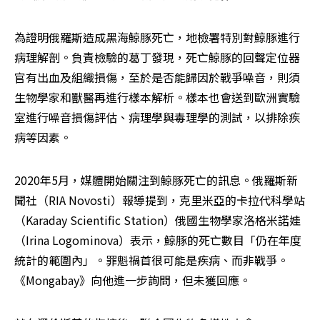
為證明俄羅斯造成黑海鯨豚死亡，地檢署特別對鯨豚進行
病理解剖。負責檢驗的葛丁發現，死亡鯨豚的回聲定位器
官有出血及組織損傷，至於是否能歸因於戰爭噪音，則須
生物學家和獸醫再進行樣本解析。樣本也會送到歐洲實驗
室進行噪音損傷評估、病理學與毒理學的測試，以排除疾
病等因素。
2020年5月，媒體開始關注到鯨豚死亡的訊息。俄羅斯新
聞社（RIA Novosti）報導提到，克里米亞的卡拉代科學站
（Karaday Scientific Station）俄國生物學家洛格米諾娃
（Irina Logominova）表示，鯨豚的死亡數目「仍在年度
統計的範圍內」。罪魁禍首很可能是疾病、而非戰爭。
《Mongabay》向他進一步詢問，但未獲回應。