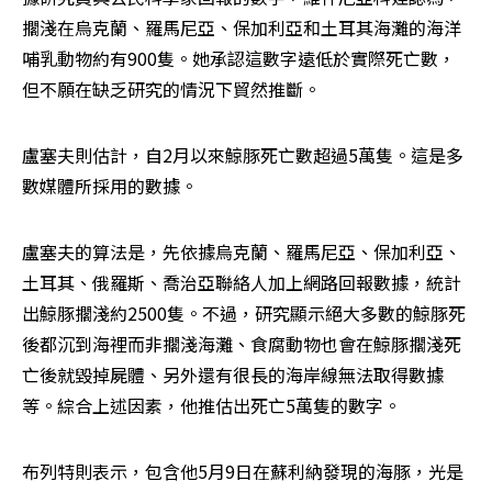
擱淺在烏克蘭、羅馬尼亞、保加利亞和土耳其海灘的海洋
哺乳動物約有900隻。她承認這數字遠低於實際死亡數，
但不願在缺乏研究的情況下貿然推斷。
盧塞夫則估計，自2月以來鯨豚死亡數超過5萬隻。這是多
數媒體所採用的數據。
盧塞夫的算法是，先依據烏克蘭、羅馬尼亞、保加利亞、
土耳其、俄羅斯、喬治亞聯絡人加上網路回報數據，統計
出鯨豚擱淺約2500隻。不過，研究顯示絕大多數的鯨豚死
後都沉到海裡而非擱淺海灘、食腐動物也會在鯨豚擱淺死
亡後就毀掉屍體、另外還有很長的海岸線無法取得數據
等。綜合上述因素，他推估出死亡5萬隻的數字。
布列特則表示，包含他5月9日在蘇利納發現的海豚，光是