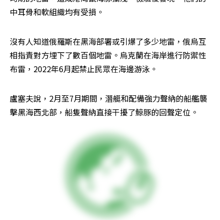
中耳骨和軟組織均有受損。
沒有人知道俄羅斯在黑海部署或引爆了多少地雷，俄烏互
相指責對方埋下了數百個地雷。烏克蘭在海岸進行防禦性
布雷，2022年6月起禁止民眾在海邊游泳。
盧塞夫說，2月至7月期間，潛艇和配備強力聲納的船艦襲
擊黑海西北部，船隻聲納直接干擾了鯨豚的回聲定位。