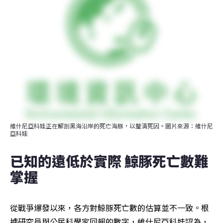
維什尼亞科娃正在解剖黑海沿岸的死亡海豚，以釐清死因。圖片來源：維什尼
亞科娃
已知的遠低於實際 鯨豚死亡數難
掌握
從戰爭爆發以來，各方對鯨豚死亡數的估算並不一致。根
據研究員與公民科學家回報的數字，維什尼亞科娃認為，