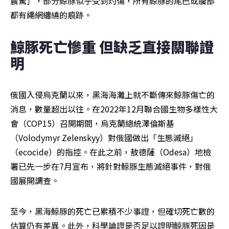
震驚」，部分鯨豚似乎受到灼傷，所有鯨豚的尾巴或腹部
都有繩網纏繞的痕跡。
鯨豚死亡慘重 但缺乏直接關聯證
明
俄國入侵烏克蘭以來，黑海海灘上就不斷傳來鯨豚傷亡的
消息，數量超出以往。在2022年12月聯合國生物多樣性大
會（COP15）召開期間，烏克蘭總統澤倫斯基
（Volodymyr Zelenskyy）對俄國做出「生態滅絕」
（ecocide）的指控。在此之前，敖德薩（Odesa）地檢
署已先一步在7月宣布，將針對鯨豚生態滅絕事件，對俄
國展開調查。
至今，黑海鯨豚的死亡已累積不少事證，但確切死亡數的
估算仍有差異。此外，科學論證是否足以證明鯨豚死因是