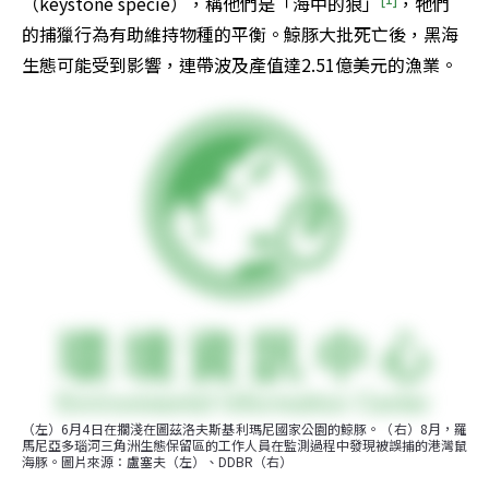
（keystone specie），稱他們是「海中的狼」
，牠們
的捕獵行為有助維持物種的平衡。鯨豚大批死亡後，黑海
生態可能受到影響，連帶波及產值達2.51億美元的漁業。
（左）6月4日在擱淺在圖茲洛夫斯基利瑪尼國家公園的鯨豚。（右）8月，羅
馬尼亞多瑙河三角洲生態保留區的工作人員在監測過程中發現被誤捕的港灣鼠
海豚。圖片來源：盧塞夫（左）、DDBR（右）