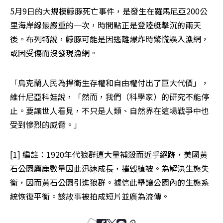
5月9日的大規模鯨豚死亡事件，是發生在羅馬尼亞200公
里海岸線最嚴重的一次，時間點正是登陸艇擊沉的兩天
後。布列特說，鯨豚可能是因逃離爆炸時驚慌誤入漁網，
或因受傷而沒發現漁網。
「烏克蘭人民為捍衛生存權和自由權付出了巨大代價」，
維什尼亞科娃說，「然而，我們（科學家）的研究不能停
止。要讓世人看見，不只是人類、自然界在這場戰爭中也
受到慘烈的威脅。」
[1] 編註：1920年代狼群遭大量補殺而近乎絕跡，美國黃
石公園麋鹿數量因此迅速成長，摧毀植被。為解決生態失
衡，因而黃石公園引進狼群。據信此舉讓公園內的生態系
統恢復平衡。該故事被拍成短片並廣為流傳。