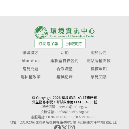
訂閱電子報
捐款支持
環境徵才
活動
關於我們
About us
編輯室自律公約
網站授權條款
常見問題
合作媒體
投稿須知
隱私權政策
獲獎紀錄
意見回饋
© Copyright 2026 環境資訊中心 版權所有
公益勸募字號：
衛部救字第1141364365號
服務信箱：
service@tnf.org.tw
投稿信箱：
infor@e-info.org.tw
客服電話：070-10101-666／02-2910-6000
地址：231023新北市新店區民權路48號3樓（近捷運大坪林站1號出口）