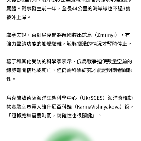
屍體。戰事發生前一年，全長44公里的海岸線也不過3隻
被沖上岸。

盧塞夫說，直到烏克蘭將俄國趕出蛇島（Zmiinyi），有
強力聲納功能的船艦駛離，鯨豚擱淺的情況才暫時停止。

葛丁和其他受訪的科學家表示，俄烏戰爭迫使數量空前的
鯨豚離開棲地或死亡，但仍需科學研究才能證明兩者關聯
性。
烏克蘭敖德薩海洋生態科學中心（UkrSCES）海洋脊椎動
物實驗室負責人維什尼亞科娃（KarinaVishnyakova）說，
「證據蒐集需要時間，精確性也很關鍵」。