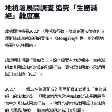
地檢署展開調查 追究「生態滅
絕」難度高
敖德薩地檢署2022年7月採取行動，依烏克蘭法律追究俄
羅斯造成生態滅絕的責任。《Mongabay》進一步詢問地
檢署但未獲回應。
想證明這項罪行難如登天。除了需要有力證據外，生態滅
絕並非國際法所定義的犯罪行為，更何況俄國並不承認國
際刑事法院（ICC）。
2021年，一個12名律師組成的國際組織正式提出「生態滅
絕」的法律定義：「明知對環境足堪構成廣泛或長期嚴重
傷害之非法或惡意行為」。他們也提案修改國際刑事法院
的《羅馬規約》，將生態滅絕定為刑事犯罪。