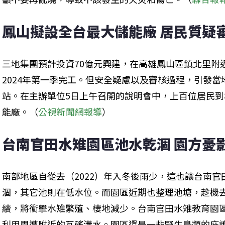
鳳山擬設全台最大儲能廠 居民質疑
三地集團預計投資70億元興建，在高雄鳳山區鎮北里附
2024年第一季完工。但安全疑慮以及審核過程，引發
站。在主辦單位5日上午召開的說明會中，上百位居民
能廠。（
公視新聞網報導
）
台南官田水雉園區池水乾涸 園方憂
南部地區自從去（2022）年入冬後雨少，這也讓台南
涸，其它池則在低水位。而園區近期也整理池塘，趁機
續，將衝擊水雉繁殖、棲地減少。台南官田水雉教育園
利用周遭附近的瓦磘溝水。園區還是一些野生鳥類的庇