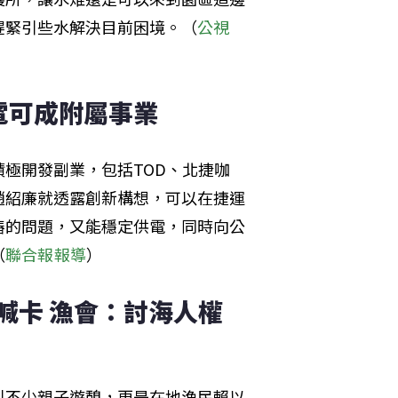
趕緊引些水解決目前困境。（
公視
電可成附屬事業
極開發副業，包括TOD、北捷咖
趙紹廉就透露創新構想，可以在捷運
樁的問題，又能穩定供電，同時向公
（
聯合報報導
）
喊卡 漁會：討海人權
引不少親子遊憩，更是在地漁民賴以