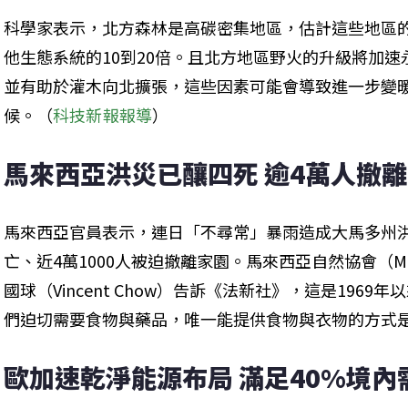
科學家表示，北方森林是高碳密集地區，估計這些地區
他生態系統的10到20倍。且北方地區野火的升級將加
並有助於灌木向北擴張，這些因素可能會導致進一步變
候。（
科技新報報導
）
馬來西亞洪災已釀四死 逾4萬人撤
馬來西亞官員表示，連日「不尋常」暴雨造成大馬多州
亡、近4萬1000人被迫撤離家園。馬來西亞自然協會（Malaysi
國球（Vincent Chow）告訴《法新社》，這是196
們迫切需要食物與藥品，唯一能提供食物與衣物的方式
歐加速乾淨能源布局 滿足40%境內