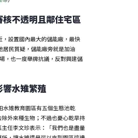
審核不透明且鄰住宅區
近，設置國內最大的儲能廠，最快
當地居民質疑，儲能廠旁就是加油
到場，也一度舉牌抗議，反對興建儲
影響水雉繁殖
官田水雉教育園區有五個生態池乾
去除外來種生物；不過也憂心乾旱持
區主任李文珍表示：「我們也是盡量
護所，讓水雉還是可以來到園區這邊