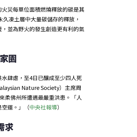
的火災每單位面積燃燒釋放的碳是其
速永久凍土層中大量碳儲存的釋放，
暖，並為野火的發生創造更有利的氣
離家園
洪水肆虐，至4日已釀成至少四人死
an Nature Society）主席周
9年以來柔佛州所遭遇最嚴重洪患。「人
是空運。」（
中央社報導
）
需求