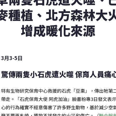
麥種植、北方森林大
增成暖化來源
3月3-5日
驚傳兩隻小石虎遭火噬 保育人員痛
特有生物研究保育中心救援的石虎「豆棗」，傳出牠第
帶走。「石虎保育大使 阿虎加油」臉書粉專3日發文表
心的行為確實不經意傷害了許多野生動物，基於減少空
籲不要再亂燒，導致不該發生的火災和傷亡。（
聯合報