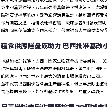
為生的重要建設，八年前強颱莫蘭蒂吹毀漁港入口處堤
破碎石塊掉落航道，嚴重影響漁民生計，縣府籌備經費今
保育團體反應工程傷及珊瑚暫緩。琉球漁會5日發表聲
盼相關單位儘速協商切勿延宕，保障討海人生命財產安
糧食供應隱憂成助力 巴西批准基改
《路透社》報導，巴西「國家生物安全技術委員會」（CT
種植與銷售，使得巴西成為繼阿根廷後，第二個批准Bioce
的國家。巴西是世界上最大的消費市場與糧食出口國之
並不代表巴西很快就會為生產而種植，但此事反映出氣
食危機的擔憂下，外界對基改作物態度上的重大轉變。
日美舉辦去碳化國際論壇 20個城市