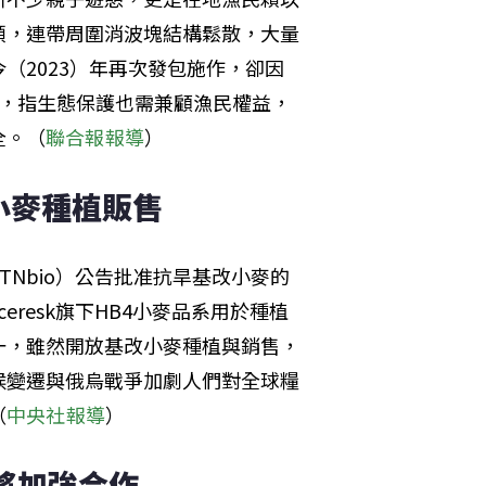
頭，連帶周圍消波塊結構鬆散，大量
（2023）年再次發包施作，卻因
明，指生態保護也需兼顧漁民權益，
全。（
聯合報報導
）
小麥種植販售
Nbio）公告批准抗旱基改小麥的
resk旗下HB4小麥品系用於種植
一，雖然開放基改小麥種植與銷售，
候變遷與俄烏戰爭加劇人們對全球糧
（
中央社報導
）
將加強合作