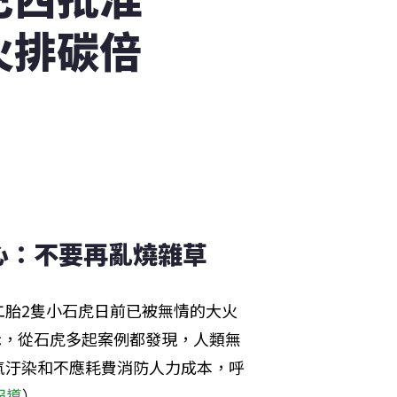
火排碳倍
心：不要再亂燒雜草
二胎2隻小石虎日前已被無情的大火
示，從石虎多起案例都發現，人類無
氣汙染和不應耗費消防人力成本，呼
報導
）