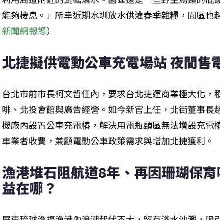
能夠棲息。」所幸近期水圳放水供灌春季雜糧，園區也
新聞網報導
）
北捷擬供電動公車充電場站 夜間售
台北市前市長柯文哲任內，要求台北捷運商業極大化，積
啡、北投會館與廣告經營。如今新官上任，北街董事長
機廠內設置公車充電樁，解決用電瓶頸區無法增設充電
車業者收費，兼顧電動公車政策需求與增加北捷獲利。
漁港堆石阻航道8年、再因珊瑚保育
益在哪？
屏東琉球漁福漁港內浪潮起伏不大，留有淺水沙灘，吸