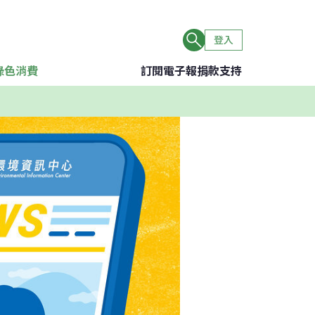
登入
綠色消費
訂閱電子報
捐款支持