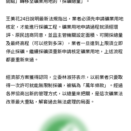
間點」轉移至礦業用地的「採礦總量」。
王美花24日說明最新法規指出，業者必須先申請礦業用地
核定，才能進行採礦工程。礦業用地申請過程就須經環
評、原民諮商同意，並且主管機關設定面積、可開採總量
及最終高程（可以挖到多深），業者一旦達到上限須立即
停止採礦。繼續採礦須重新申請核定礦業用地，上述流程
都要重新來過。
經濟部方案獲得認同，立委林淑芬表示，以前業者只要取
得一次許可就能無限制採礦，被稱為「萬年條款」。經過
各界協商出新的管理方式，以總量來把關，是這次礦業法
改革最大重點，解套過去無法處理的局面。