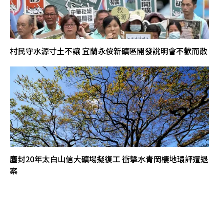
村民守水源寸土不讓 宜蘭永侒新礦區開發說明會不歡而散
塵封20年太白山信大礦場擬復工 衝擊水青岡棲地環評遭退
案