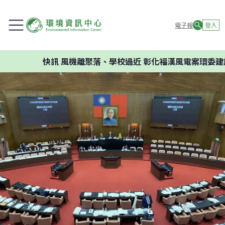
電子報
登入
快訊
風機離聚落、學校過近 彰化福漢風電案環委建議不