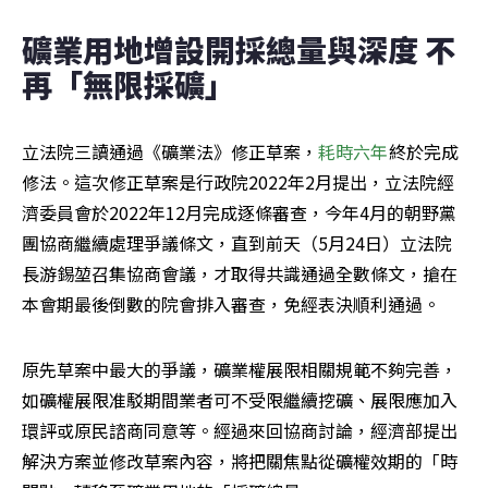
礦業用地增設開採總量與深度 不
再「無限採礦」
立法院三讀通過《礦業法》修正草案，
耗時六年
終於完成
修法。這次修正草案是行政院2022年2月提出，立法院經
濟委員會於2022年12月完成逐條審查，今年4月的朝野黨
團協商繼續處理爭議條文，直到前天（5月24日）立法院
長游錫堃召集協商會議，才取得共識通過全數條文，搶在
本會期最後倒數的院會排入審查，免經表決順利通過。
原先草案中最大的爭議，礦業權展限相關規範不夠完善，
如礦權展限准駁期間業者可不受限繼續挖礦、展限應加入
環評或原民諮商同意等。經過來回協商討論，經濟部提出
解決方案並修改草案內容，將把關焦點從礦權效期的「時