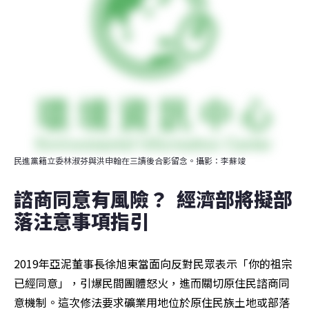
民進黨籍立委林淑芬與洪申翰在三讀後合影留念。攝影：李蘇竣
諮商同意有風險？  經濟部將擬部
落注意事項指引
2019年亞泥董事長徐旭東當面向反對民眾表示「你的祖宗
已經同意」，引爆民間團體怒火，進而關切原住民諮商同
意機制。這次修法要求礦業用地位於原住民族土地或部落