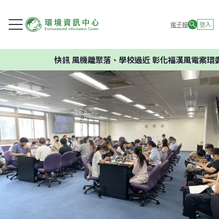
電子報
登入
快訊
風機離聚落、學校過近 彰化福漢風電案環委建