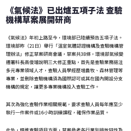
《氣候法》已出爐五項子法 查驗
機構草案展開研商
《氣候法》年初上路至今，環境部已陸續預告五項子法。
環境部昨（21日）舉行「溫室氣體認證機構及查驗機構管
理辦法」修正草案研商會議，草案共38條，環境部氣候變
遷署科長高俊璿說明三大修正重點，首先是查驗業務挹注
多元專業領域人才，查驗人員學經歷增農牧、森林管理等
專業，並刪除查驗機構須為國際認可或其在國內開設分支
機構的規定，讓更多專業機構投入查驗工作。
其次為強化查驗作業相關規範，要求查驗人員每年應至少
執行一件案件或16小時訓練課程，確保作業品質。
此外，精進查驗項目方面，草案參考各行業別排放特性及