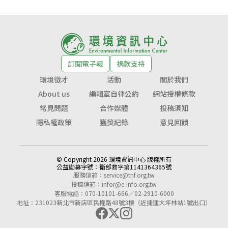
訂閱電子報
捐款支持
環境徵才
活動
關於我們
About us
編輯室自律公約
網站授權條款
常見問題
合作媒體
投稿須知
隱私權政策
獲獎紀錄
意見回饋
© Copyright 2026 環境資訊中心 版權所有
公益勸募字號：
衛部救字第1141364365號
服務信箱：
service@tnf.org.tw
投稿信箱：
infor@e-info.org.tw
客服電話：070-10101-666／02-2910-6000
地址：231023新北市新店區民權路48號3樓（近捷運大坪林站1號出口）