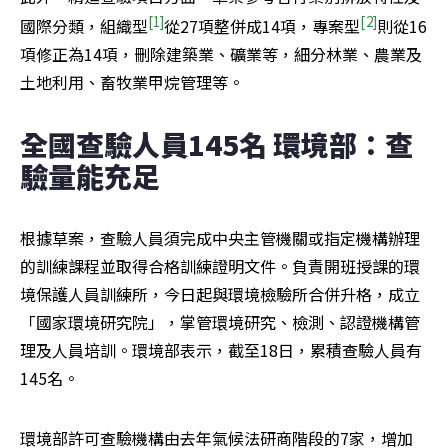
[1]
[2]
國際分類，組織型
從27項整併成14項，專案型
則從16
項修正為14項，刪除建築業、礦業等，細分林業、農業及
土地利用、畜牧業甲烷管理等。
全國查驗人員145名 環境部：查
驗量能充足
根據草案，查驗人員須完成中央主管機關或指定機構辦理
的訓練課程並取得合格訓練證明文件。負責開班授課的環
境保護人員訓練所，今日起與環境檢驗所合併升格，成立
「國家環境研究院」，掌管環境研究、檢測、認證機構管
理及人員培訓。環境部表示，截至18日，累積查驗人員有
145名。
環境部許可查驗機構由去年氣候法研商階段的7家，增加