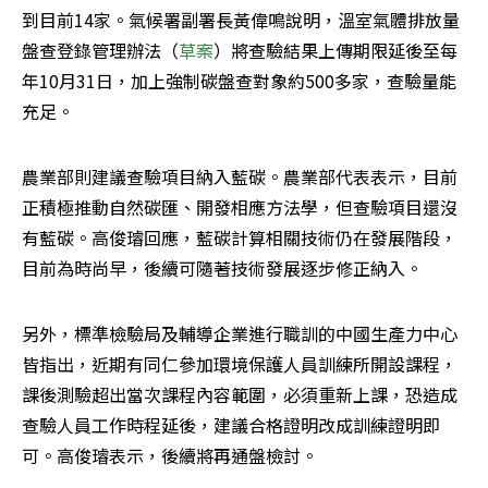
到目前14家。氣候署副署長黃偉鳴說明，溫室氣體排放量
盤查登錄管理辦法（
草案
）將查驗結果上傳期限延後至每
年10月31日，加上強制碳盤查對象約500多家，查驗量能
充足。
農業部則建議查驗項目納入藍碳。農業部代表表示，目前
正積極推動自然碳匯、開發相應方法學，但查驗項目還沒
有藍碳。高俊璿回應，藍碳計算相關技術仍在發展階段，
目前為時尚早，後續可隨著技術發展逐步修正納入。
另外，標準檢驗局及輔導企業進行職訓的中國生產力中心
皆指出，近期有同仁參加環境保護人員訓練所開設課程，
課後測驗超出當次課程內容範圍，必須重新上課，恐造成
查驗人員工作時程延後，建議合格證明改成訓練證明即
可。高俊璿表示，後續將再通盤檢討。