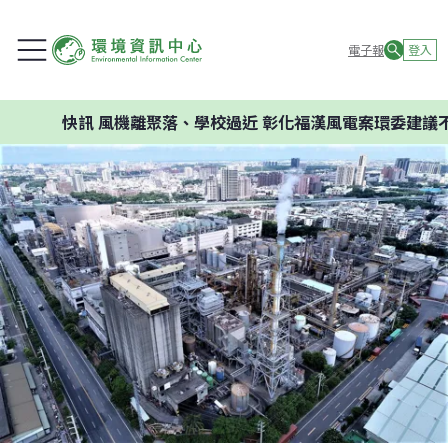
電子報
登入
快訊
風機離聚落、學校過近 彰化福漢風電案環委建議不應開