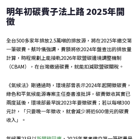
明年初碳費子法上路 2025年開
徵 
全台500多家年排放2.5萬噸的排放源，將在2025年繳交第
一筆碳費。蔡玲儀強調，費額將依2024年盤查出的排放量
計算，時程規劃上能接軌2026年歐盟碳邊境調整機制
（CBAM），在台灣繳過碳費，就能扣減歐盟碳關稅。
《氣候法》剛通過時，環境部曾表示2024年起開徵碳費，
綠色和平氣候能源專案主任秦書淮批評，碳費徵收其實已
兩度延後，環境部最早說2023年要徵碳費；若以每噸300
元計，「只要晚一年徵收，就會減少將近600億元的碳費
收入」。
氣候署23日以
新聞稿回應
，2025年業者繳交第一筆碳費是