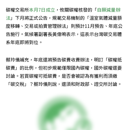
碳權交易所
本月7日成立
，攸關碳權核發的「
自願減量辦
法
」下月將正式公告，規範交易機制的「溫室氣體減量額
度移轉、交易或拍賣管理辦法」則預計11月預告、年底公
告施行。氣候署副署長黃偉鳴表示，這表示台灣碳交易體
系年底即將到位。
蔡玲儀補充，年底還將預告碳費收費辦法，明訂「碳權抵
碳費」的比例，但初步規範僅限國內碳權，國外碳權還要
討論。若買碳權可抵碳費，是否會被認為有獲利而須繳
「碳交稅」？蔡玲儀則說，還須和財政部、證交所討論。