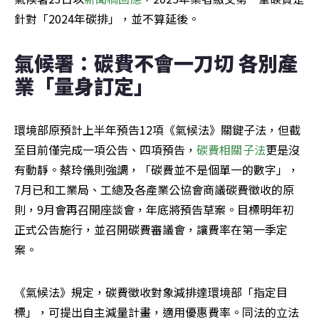
針對「2024年碳排」，並不算延後。
氣候署：碳費不會一刀切 各別產
業「量身訂定」
環境部原預計上半年預告12項《氣候法》關鍵子法，但截
至目前僅完成一項公告、四項預告，
碳費相關子法
更是沒
有動靜。蔡玲儀則強調，「碳費並不是個單一的數字」，
7月已和工業局、工總及各產業公協會商議碳費徵收的原
則，9月會再召開座談會，年底將預告草案。目標明年初
正式公告施行，並召開碳費審議會，讓費率在第一季定
案。
《氣候法》規定，碳費徵收對象減排達環境部「指定目
標」，可提出自主減量計畫，適用優惠費率。同法的立法