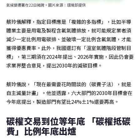
氣候變遷署在22日揭牌。圖片來源：環境部提供
蔡玲儀解釋，指定目標應是「複雜的多指標」，比如半導
體業主要是用電及製程含氟氣體排放，就可能規定業者須
減少一定比例用電碳排、並破壞一定比例含氟氣體，才能
獲得優惠費率。此外，我國還訂有「溫室氣體階段管制目
標」，第三期須在2024年提出、2026年實施，因此仍會要
求業界整合意見，提出2030年的減碳目標。
蔡玲儀說，「現在最需要花時間談的（碳費子法），就是
自主減量計畫」。他並透露，六大部門的2030年目標會在
今年底提出，製造部門有望比24%±1%還要再高。
碳權交易到位等年底 「碳權抵碳
費」比例年底出爐