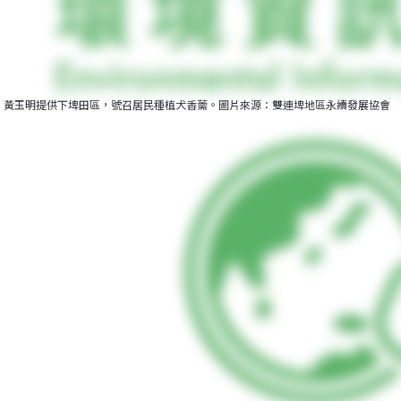
黃玉明提供下埤田區，號召居民種植犬香薷。圖片來源：雙連埤地區永續發展協會