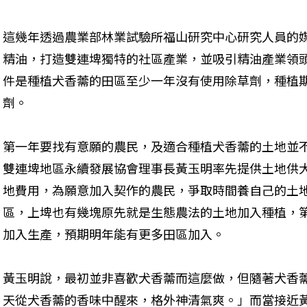
這幾年透過農業部林業試驗所福山研究中心研究人員的
精油，打造雙連埤獨特的社區產業，並吸引精油產業領
件是種植犬香薷的田區至少一年沒有使用除草劑，種植
劑。
第一年要找有意願的農民，及適合種植犬香薷的土地並
雙連埤地區永續發展協會理事長黃玉明率先提供土地供
地費用，為願意加入契作的農民，爭取時間養自己的土
區，上埤也有幾塊原先就是生態農法的土地加入種植，第一
加入生產，預期明年能有更多田區加入。
黃玉明說，最初並非喜歡犬香薷而這麼做，但隨著犬香
天從犬香薷的香味中醒來，格外神清氣爽。」而當接近