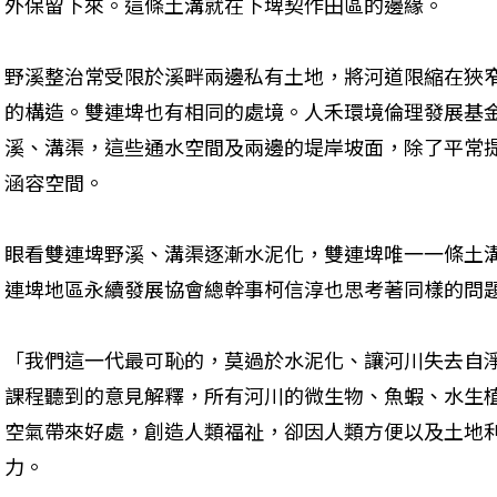
外保留下來。這條土溝就在下埤契作田區的邊緣。
野溪整治常受限於溪畔兩邊私有土地，將河道限縮在狹
的構造。雙連埤也有相同的處境。人禾環境倫理發展基
溪、溝渠，這些通水空間及兩邊的堤岸坡面，除了平常
涵容空間。
眼看雙連埤野溪、溝渠逐漸水泥化，雙連埤唯一一條土
連埤地區永續發展協會總幹事柯信淳也思考著同樣的問
「我們這一代最可恥的，莫過於水泥化、讓河川失去自
課程聽到的意見解釋，所有河川的微生物、魚蝦、水生
空氣帶來好處，創造人類福祉，卻因人類方便以及土地
力。