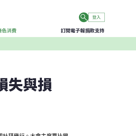
登入
綠色消費
訂閱電子報
捐款支持
 損失與損
公國杜拜舉行。大會主席賈比爾