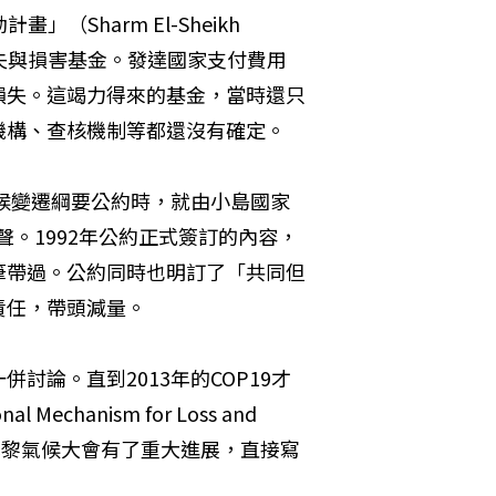
Sharm El-Sheikh 
設立損失與損害基金。發達國家支付費用
損失。這竭力得來的基金，當時還只
機構、查核機制等都還沒有確定。
氣候變遷綱要公約時，就由小島國家
SIS）率先發聲。1992年公約正式簽訂的內容，
筆帶過。公約同時也明訂了「共同但
責任，帶頭減量。
論。直到2013年的COP19才
chanism for Loss and 
P21巴黎氣候大會有了重大進展，直接寫