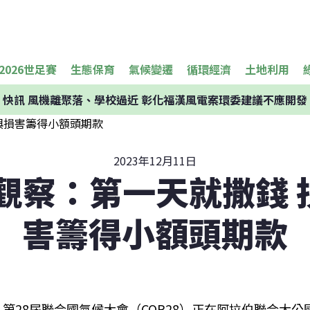
2026世足賽
生態保育
氣候變遷
循環經濟
土地利用
快訊
風機離聚落、學校過近 彰化福漢風電案環委建議不應開發
2023年12月11日
8觀察：第一天就撒錢
害籌得小額頭期款
第28屆聯合國氣候大會（COP28）正在阿拉伯聯合大