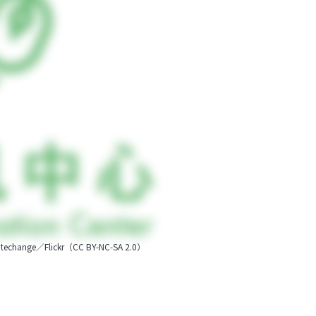
／Flickr（CC BY-NC-SA 2.0）