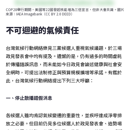
COP28舉行期間，美國等22國發起核能增為三倍宣言，但非大會共識。圖片
來源：IAEA Imagebank（CC BY 2.0 DEED）
不可迴避的氣候責任
台灣氣候行動網絡樂見三黨候選人重視氣候議題，於三場
政見發表會中均有提及。遺憾的是，仍有過多的時間虛耗
於傳播錯誤訊息，而未能如今日政見會論述健康與社會安
全網時，可提出法制修正與預算規模擴增等承諾。有鑑於
此，台灣氣候行動網絡提出下列三大呼籲：
一、停止散播錯假消息
各候選人雖均肯認氣候變遷的重要性，並疾呼達成淨零排
放之必要。但目前仍見多位候選人於政見發表會、造勢場