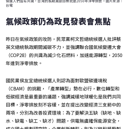
候選人們皆有共識，台灣的長期減碳目標就是2050年淨零排放。圖片來源：
台電
氣候政策仍為政見發表會焦點
昨日在氣候政策的攻防，民眾黨柯文哲總統候選人批評蔡
英文總統執政期間減碳不力，並強調聯合國氣候變遷大會
（COP28）的共識為減少化石燃料，加速能源轉型，2050
年達到淨零排放。
國民黨侯友宜總統候選人則認為面對歐盟碳邊境稅
（CBAM）的挑戰，「產業轉型」勢在必行，數位轉型和
低碳經濟是最重要的議題，強調減緩地球暖化是我們共同
目標，淨零排放刻不容緩，並在提出改變經濟三支箭中的
兩項，分別為改善投資環境：為了要解決五缺（缺地、缺
水、缺電、缺工、缺才）問題，供電無虞確保能源安全，
成立國土規劃研究院、企業創新轉型，則為以租稅獎勵製