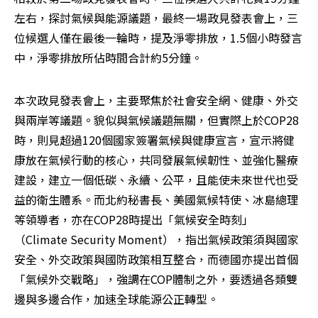
左右，探討氣候與能源議題，最終一場政見發表會上，三
位候選人僅在最後一輪時，提及淨零排放，1.5個小時發言
中，淨零排放所佔時間合計約5分鐘。
本次政見發表會上，主要聚焦於社會安全網、健康、外交
與兩岸等議題。貌似與氣候議題無關，但實際上於COP28
時，則見超過120個國家簽署氣候與健康宣言，宣示將健
康放在氣候行動的核心，共同發展氣候韌性、並強化醫療
建設，建立一個低碳、永續、公平，且能使未來世代也受
益的衛生體系。而北約秘書長、美國氣候特使、冰島總理
等領導者，亦在COP28時提出「氣候安全時刻」
（Climate Security Moment），指出氣候政策須與國家
安全、外交政策與國防政策相互整合，而德國亦提出首個
「氣候外交戰略」，強調在COP體制之外，要透過各類雙
邊與多邊合作，加速全球能源公正轉型。