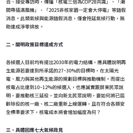
合、接受專訪時，傳播「核電三倍為COP28共識」、「潮
間帶插滿風機」、「2025非核家園一定會大停電」等錯假
消息。此類氣候與能源錯假消息，僅會拖延氣候行動，無
助達成淨零排放。
二、闡明政策目標達成方式
各候選人目前均有提出2030年的電力結構，應具體說明再
生能源若要達到所承諾的27~30%的目標時，在太陽光
電、風力與其他再生能源的規劃目標與推動機制。而提出
核電占比達到10~12%的候選人，也應誠實跟屏東民眾說
明，要推動核三延役，並向新北民眾說明，要如何將已屆
齡除役的核一廠、核二廠重新上線運轉，且在符合各類安
全標準要求下，核電成本將會增加幅度為何？
三、具體回應七大氣候政見