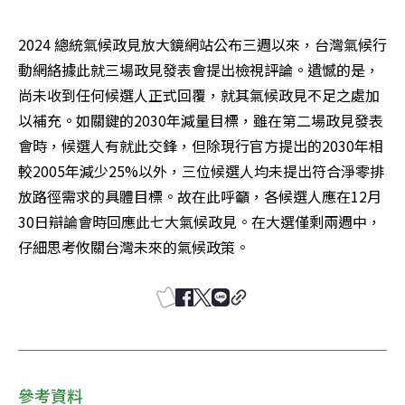
2024 總統氣候政見放大鏡網站公布三週以來，台灣氣候行
動網絡據此就三場政見發表會提出檢視評論。遺憾的是，
尚未收到任何候選人正式回覆，就其氣候政見不足之處加
以補充。如關鍵的2030年減量目標，雖在第二場政見發表
會時，候選人有就此交鋒，但除現行官方提出的2030年相
較2005年減少25%以外，三位候選人均未提出符合淨零排
放路徑需求的具體目標。故在此呼籲，各候選人應在12月
30日辯論會時回應此七大氣候政見。在大選僅剩兩週中，
仔細思考攸關台灣未來的氣候政策。
參考資料