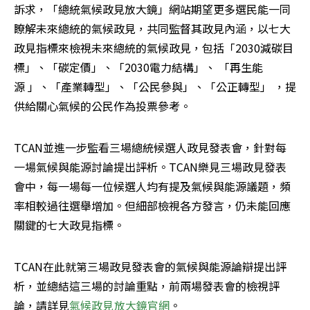
訴求，「總統氣候政見放大鏡」網站期望更多選民能一同
瞭解未來總統的氣候政見，共同監督其政見內涵，以七大
政見指標來檢視未來總統的氣候政見，包括「2030減碳目
標」、「碳定價」、「2030電力結構」、 「再生能
源 」、「產業轉型」、「公民參與」、「公正轉型」 ，提
供給關心氣候的公民作為投票參考。
TCAN並進一步監看三場總統候選人政見發表會，針對每
一場氣候與能源討論提出評析。TCAN樂見三場政見發表
會中，每一場每一位候選人均有提及氣候與能源議題，頻
率相較過往選舉增加。但細部檢視各方發言，仍未能回應
關鍵的七大政見指標。
TCAN在此就第三場政見發表會的氣候與能源論辯提出評
析，並總結這三場的討論重點，前兩場發表會的檢視評
論，請詳見
氣候政見放大鏡官網
。