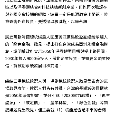
造以及淨零碳結合AI科技扶植新創產業，但也再次強調在
與外國商會接觸的經驗，缺電一定是能源政策出問題，將
會影響外資投資，要透過以核減煤、以綠永續。
民進黨賴清德總統候選人回應民眾黨吳欣盈副總統候選人
的「綠色金融」政見，提出打造台灣成為亞洲永續金融模
範，說明蔡政府宣示2050年淨零轉型目標與提出路徑圖，
2030年投入9000億投入，帶動企業投資，並需要金融業授
信、貸款朝永續發展目標前進。
總結三場總統候選人與一場副總統候選人政見發表會的氣
候政見攻防，候選人們皆有共識，台灣的長期減碳目標就
是2050年淨零排放，並分別就「2030電力結構」、「再生
能源」、「碳定價」、「產業轉型」、「綠色金融」等關
鍵議題提出政見，但主要就（1）核能是否是未來的台灣