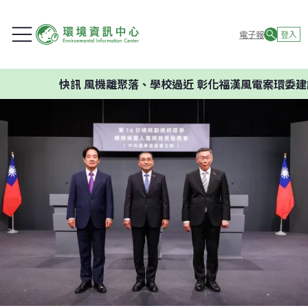
電子報
登入
快訊
風機離聚落、學校過近 彰化福漢風電案環委建議不應