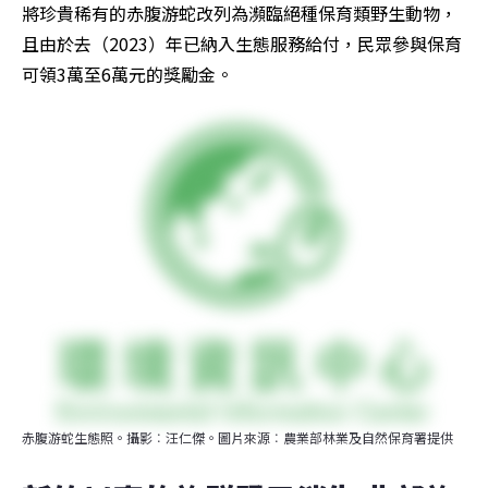
將珍貴稀有的赤腹游蛇改列為瀕臨絕種保育類野生動物，
且由於去（2023）年已納入生態服務給付，民眾參與保育
可領3萬至6萬元的獎勵金。
赤腹游蛇生態照。攝影︰汪仁傑。圖片來源︰農業部林業及自然保育署提供