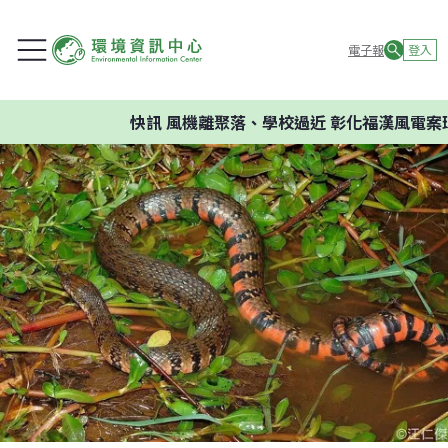
電子報
登入
快訊
風機離聚落、學校過近 彰化福漢風電案環委