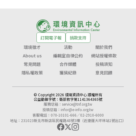
訂閱電子報
捐款支持
環境徵才
活動
關於我們
About us
編輯室自律公約
網站授權條款
常見問題
合作媒體
投稿須知
隱私權政策
獲獎紀錄
意見回饋
© Copyright 2026 環境資訊中心 版權所有
公益勸募字號：
衛部救字第1141364365號
服務信箱：
service@tnf.org.tw
投稿信箱：
infor@e-info.org.tw
客服電話：070-10101-666／02-2910-6000
地址：231023新北市新店區民權路48號3樓（近捷運大坪林站1號出口）