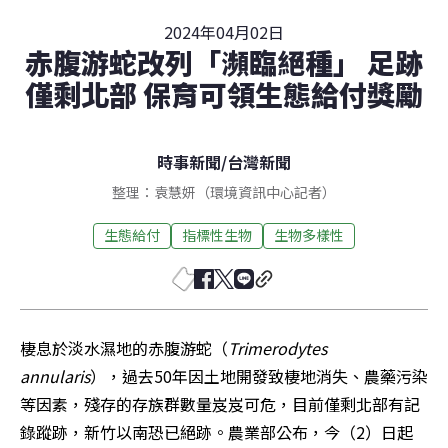
2024年04月02日
赤腹游蛇改列「瀕臨絕種」 足跡
僅剩北部 保育可領生態給付獎勵
時事新聞
/
台灣新聞
整理：袁慧妍（環境資訊中心記者）
生態給付
指標性生物
生物多樣性
棲息於淡水濕地的赤腹游蛇（
Trimerodytes 
annularis
），過去50年因土地開發致棲地消失、農藥污染
等因素，殘存的存族群數量岌岌可危，目前僅剩北部有記
錄蹤跡，新竹以南恐已絕跡。農業部公布，今（2）日起