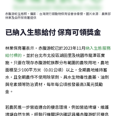
赤腹游蛇生態照。攝影︰台灣爬行類動物保育協會徐偉傑。圖片來源︰農業部
林業及自然保育署提供
已納入生態給付 保育可領獎金
林業保育署表示，赤腹游蛇已於2023年11月
納入
生態服務
給付標的
，並於台北市北投區湖田里及桃園市龍潭區實
施。只要在現存赤腹游蛇族群分布範圍的農牧用地，農地
面積至少100平方米（0.01公頃）以上，全期農地維持蓄
水，且全期農作不使用除草劑、具水生物毒性農藥、油劑
與皂素類等防治資材，每年每公頃核發最高3萬元獎勵
金。
若農民進一步營造適合的棲息環境，例如營造埤塘、維護
埤塘自然生態，經執行機關評估確認具備赤腹游蛇可棲息