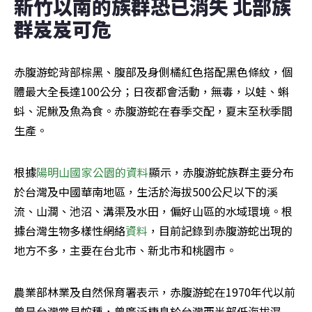
新竹以南的族群恐已消失 北部族
群岌岌可危
赤腹游蛇背部棕黑、腹部及身側橘紅色搭配黑色條紋，個
體最大全長達100公分；日夜都會活動，無毒，以蛙、蝌
蚪、泥鰍及魚為食。赤腹游蛇在春季交配，夏末至秋季間
生產。
根據
陽明山國家公園的資料
顯示，赤腹游蛇族群主要分布
於台灣及中國華南地區，生活於海拔500公尺以下的溪
流、山澗、池沼、溝渠及水田，偏好山區的水域環境。根
據台灣生物多樣性網絡
資料
，目前記錄到赤腹游蛇出現的
地方不多，主要在台北市、新北市和桃園市。
農業部林業及自然保育署表示，赤腹游蛇在1970年代以前
曾是台灣常見蛇種，曾廣泛棲息於台灣西半部低海拔濕