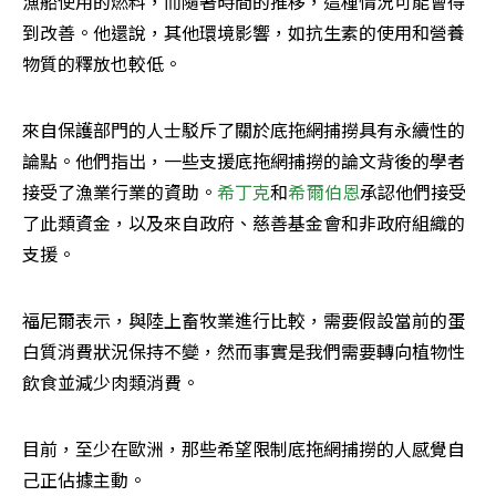
漁船使用的燃料，而隨著時間的推移，這種情況可能會得
到改善。他還說，其他環境影響，如抗生素的使用和營養
物質的釋放也較低。
來自保護部門的人士駁斥了關於底拖網捕撈具有永續性的
論點。他們指出，一些支援底拖網捕撈的論文背後的學者
接受了漁業行業的資助。
希丁克
和
希爾伯恩
承認他們接受
了此類資金，以及來自政府、慈善基金會和非政府組織的
支援。
福尼爾表示，與陸上畜牧業進行比較，需要假設當前的蛋
白質消費狀況保持不變，然而事實是我們需要轉向植物性
飲食並減少肉類消費。
目前，至少在歐洲，那些希望限制底拖網捕撈的人感覺自
己正佔據主動。