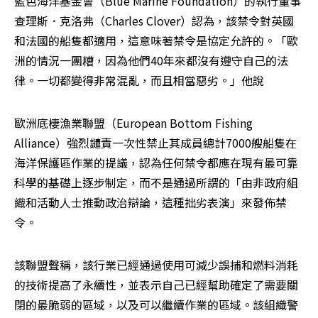
藍色海洋基金會（Blue Marine Foundation）的執行董事
查理斯．克洛弗（Charles Clover）認為，該禁令對英國
和法國的船隻都適用，這意味著禁令是協定允許的。「歐
洲的情況一團糟，因為他們40年來都沒有遵守自己的法
律。一切都變得非常混亂，而且相當惡劣。」他說
歐洲底棲漁業聯盟（European Bottom Fishing 
Alliance）強烈譴責一次性禁止其成員總計7000艘船隻在
海洋保護區作業的提議，認為任何禁令都應在現有最可靠
科學的基礎上逐步制定，而不是通過所謂的「由非政府組
織和活動人士推動政治辯論，這種拙劣表演」來發佈禁
令。
該聯盟聲稱，該行業已經通過使用可減少誤捕和燃料消耗
的技術提高了永續性，並表示自己已經幫助確定了需要關
閉的最脆弱的區域，以及可以繼續作業的區域。該組織警