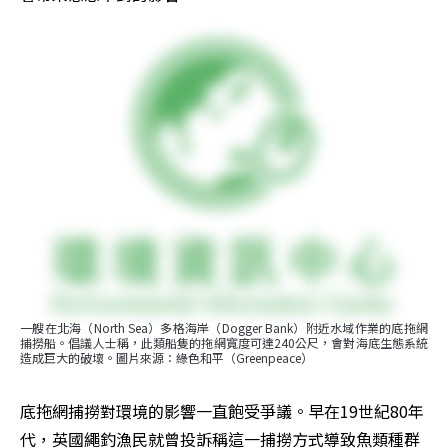
一艘在北海（North Sea）多格海岸（Dogger Bank）附近水域作業的底拖網
捕撈船。倡議人士稱，此類船隻的拖網寬度可達240公尺，會對海底生態系統
造成巨大的破壞。圖片來源：綠色和平（Greenpeace）
底拖網捕撈對環境的影響一直飽受爭議。早在19世紀80年
代，英國繩釣漁民就曾投訴稱這一捕撈方式導致魚類種群