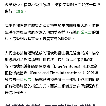
數量減少，棲息地受到破壞。 這促使有關方面就這一指控
進行了
調查
。
底拖網捕撈是指船隻沿海底拖動加重的圓錐形大網，捕撈
生活在海底或海底附近的魚蝦等物種。根據
倡議人士
的說
法，這些網非常巨大，寬度可達240公尺。
人們擔心捕撈活動造成的環境影響主要是過度捕撈、棲息
地破壞和意外捕獲非目標物種（包括海鳥和哺乳動物）
等。根據保護組織藍色風險（Blue Ventures）和野生動
植物保護國際（Fauna and Flora International）2021年
發佈的一份
報告
，底拖網捕撈是唯一一種與上述三個問題
都有確鑿聯繫的捕魚方式，而這些組織反對在保護區內進
行這種作業。