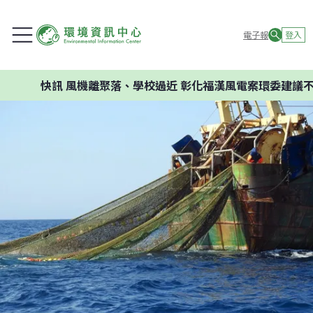
電子報
登入
快訊
風機離聚落、學校過近 彰化福漢風電案環委建議不應開發