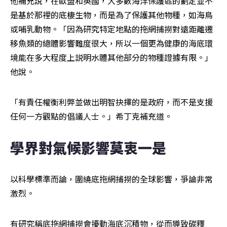
他補充說，在歐盟和英國，大多數海洋保護區的劃定並不
是基於那裡的底棲生物，而是為了保護其他物種，如海鳥
或哺乳動物。「因為研究特定地點的拖網捕撈對遠距離遷
移魚類的總體影響難度很大，所以一個更為健康的海底環
境能在多大程度上説明水體其他部分的物種證據有限。」
他說。
「有責任權衡利弊並做出明智抉擇的是政府，而不是支援
任何一方觀點的倡議人士。」希丁克補充道。
學界對氣候影響莫衷一是
以科學標準而論，圍繞底拖網捕撈的全球影響，爭論非常
激烈。
有研究稱底拖網捕撈會擾動海底沉積物，從而導致碳釋