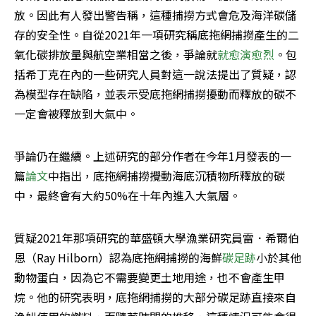
放。因此有人發出警告稱，這種捕撈方式會危及海洋碳儲
存的安全性。自從2021年一項研究稱底拖網捕撈產生的二
氧化碳排放量與航空業相當之後，爭論就
就愈演愈烈
。包
括希丁克在內的一些研究人員對這一說法提出了質疑，認
為模型存在缺陷，並表示受底拖網捕撈擾動而釋放的碳不
一定會被釋放到大氣中。
爭論仍在繼續。上述研究的部分作者在今年1月發表的一
篇
論文
中指出，底拖網捕撈攪動海底沉積物所釋放的碳
中，最終會有大約50%在十年內進入大氣層。
質疑2021年那項研究的華盛頓大學漁業研究員雷．希爾伯
恩（Ray Hilborn）認為底拖網捕撈的海鮮
碳足跡
小於其他
動物蛋白，因為它不需要變更土地用途，也不會產生甲
烷。他的研究表明，底拖網捕撈的大部分碳足跡直接來自