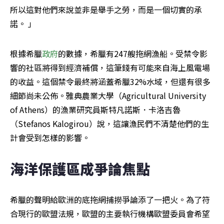
所以這對他們來說並非是舉手之勞，而是一個切實的承
諾。 」
根據希臘
政府
的數據，希臘有247艘拖網漁船。受禁令影
響的社區將得到經濟補償，這筆錢有可能來自海上風電場
的收益。這個禁令最終將涵蓋希臘32%水域，但還有很多
細節尚未公佈。雅典農業大學（Agricultural University 
of Athens）的漁業研究員斯特凡諾斯．卡洛吉魯
（Stefanos Kalogirou）說，這讓漁民們不清楚他們的生
計會受到怎樣的影響。
海洋保護區成爭論焦點
希臘的聲明給歐洲的底拖網捕撈爭論添了一把火。為了符
合現行的歐盟法規，歐盟的主要執行機構歐盟委員會希望