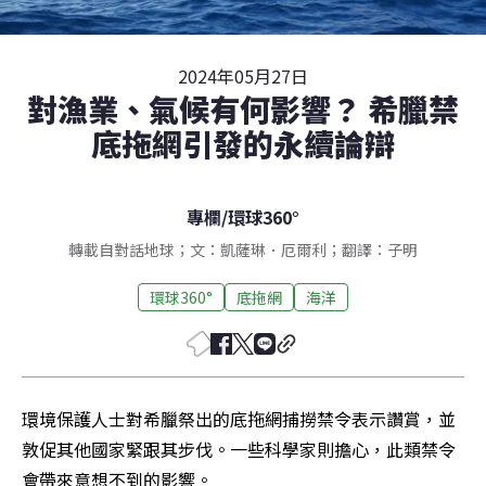
2024年05月27日
對漁業、氣候有何影響？ 希臘禁
底拖網引發的永續論辯
專欄
/
環球360°
轉載自對話地球；文：凱薩琳．厄爾利；翻譯：子明
環球360°
底拖網
海洋
環境保護人士對希臘祭出的底拖網捕撈禁令表示讚賞，並
敦促其他國家緊跟其步伐。一些科學家則擔心，此類禁令
會帶來意想不到的影響。