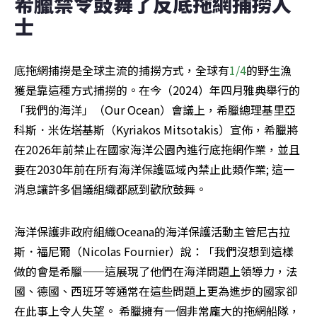
希臘禁令鼓舞了反底拖網捕撈人
士
底拖網捕撈是全球主流的捕撈方式，全球有
1/4
的野生漁
獲是靠這種方式捕撈的。在今（2024）年四月雅典舉行的
「我們的海洋」（Our Ocean）會議上，希臘總理基里亞
科斯．米佐塔基斯（Kyriakos Mitsotakis）宣佈，希臘將
在2026年前禁止在國家海洋公園內進行底拖網作業，並且
要在2030年前在所有海洋保護區域內禁止此類作業; 這一
消息讓許多倡議組織都感到歡欣鼓舞。
海洋保護非政府組織Oceana的海洋保護活動主管尼古拉
斯．福尼爾（Nicolas Fournier）說：「我們沒想到這樣
做的會是希臘——這展現了他們在海洋問題上領導力，法
國、德國、西班牙等通常在這些問題上更為進步的國家卻
在此事上令人失望。 希臘擁有一個非常龐大的拖網船隊，