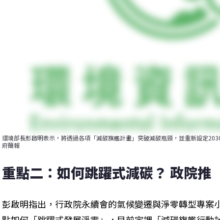
環境部長彭啟明表示，將透過各項「減碳旗艦計畫」突破減碳瓶頸，並重新設定2030、
府簡報
重點二：如何跳躍式減碳？ 政院推
彭啟明指出，行政院永續會的氣候變遷與淨零轉型專案小
點如何「跳躍式發展淨零」，目前定調「減碳旗艦行動