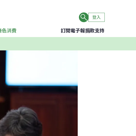
登入
綠色消費
訂閱電子報
捐款支持