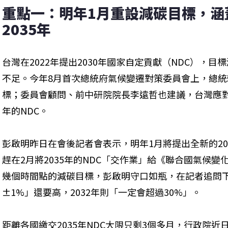
重點一：明年1月重設減碳目標，涵蓋2
2035年
台灣在2022年提出2030年國家自定貢獻（NDC），目
不足。今年8月首次總統府氣候變遷對策委員會上，總
標；委員會顧問、前中研院院長李遠哲也建議，台灣應對標
年的NDC。
彭啟明昨日在會後記者會表示，明年1月將提出全新的2030
趕在2月將2035年的NDC「交作業」給《聯合國氣候變化
幾個時間點的減碳目標，彭啟明守口如瓶，在記者追問下，
±1%」還要高，2032年則「一定會超過30%」。
距離各國繳交2035年NDC大限只剩3個多月，行政院