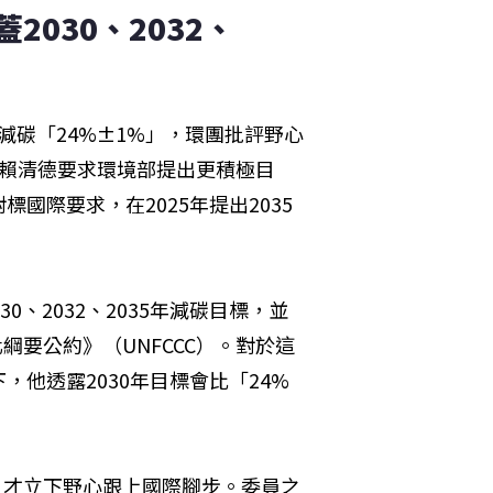
030、2032、
標減碳「24%±1%」，環團批評野心
統賴清德要求環境部提出更積極目
國際要求，在2025年提出2035
、2032、2035年減碳目標，並
綱要公約》（UNFCCC）。對於這
他透露2030年目標會比「24%
近日才立下野心跟上國際腳步。委員之