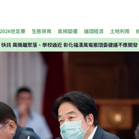
2026世足賽
生態保育
氣候變遷
循環經濟
土地利用
快訊
風機離聚落、學校過近 彰化福漢風電案環委建議不應開發