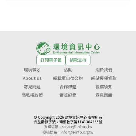
訂閱電子報
捐款支持
環境徵才
活動
關於我們
About us
編輯室自律公約
網站授權條款
常見問題
合作媒體
投稿須知
隱私權政策
獲獎紀錄
意見回饋
© Copyright 2026 環境資訊中心 版權所有
公益勸募字號：
衛部救字第1141364365號
服務信箱：
service@tnf.org.tw
投稿信箱：
infor@e-info.org.tw