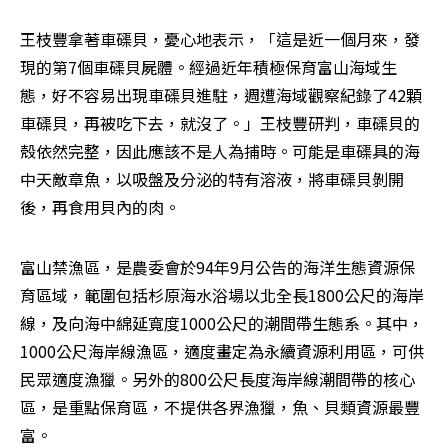
王枝豐拿著車磲貝，憂心地表示，「這是近一個月來，發
現的第7個車磲貝屍體。經過近年積極保育富山海域生
態，好不容易出現車磲貝進駐，週遭海域觀察紀錄了42顆
車磲貝，再被吃下去，就沒了。」王枝豐研判，車磲貝的
殼依然完整，因此應該不是人為捕時。可能是車磲具的海
中天敵章魚，以吸盤及分泌的特有溶液，將車磲貝剝開
後，再食用貝內的肉。
富山禁漁區，是農委會於94年9月公告的海洋生態資源保
育區域，範圍包括杉原海水浴場以北全長1800公尺的海岸
線，及向海中綿延寬度1000公尺的潮間帶生態系。其中，
1000公尺海岸線漁區，適度畫定為永續資源利用區，可供
民眾適度漁獵。另外的800公尺長度海岸線潮間帶的核心
區，是重點保育區，不提供各界漁獵，魚、貝類資源最豐
富。