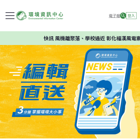
電子報
登入
快訊
風機離聚落、學校過近 彰化福漢風電案