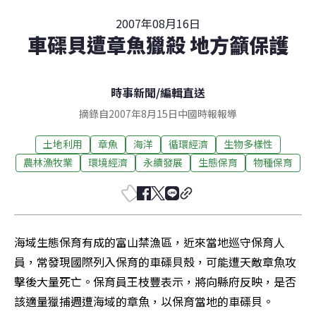
2007年08月16日
車磲貝遭章魚獵殺 地方籲保護
時事新聞
/
編輯直送
摘錄自2007年8月15日中國時報報導
土地利用
章魚
海洋
循環經濟
生物多樣性
農林漁牧業
環境經濟
永續發展
生態保育
物種保育
海域生態保育有成的富山禁漁區，近來當地巡守保育人
員，常發現國際列入保育的車磲貝殼，可能遭天敵章魚攻
擊後大量死亡。保育員王枝豐表示，將向縣府反映，是否
該適量獵捕週遭海域的章魚，以保育當地的車磲貝。