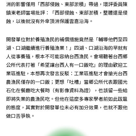
洲的影響僅用「西部侵蝕、東部淤積」帶過，環評委員陳
鎮東老師當場批評：「西部侵蝕、東部淤積，整體還是侵
蝕，以後就沒有外傘頂洲保護雲嘉沿海。
開發單位對於養殖漁民的補償措施竟然是「輔導他們至四
湖、口湖繼續進行養殖漁業！」四湖、口湖沿海的早就有
人從事養殖，根本不可能容納台西漁民。會場聽著台西鄉
公所代表打著「希望讓台西人有一口飯吃」的理由歡迎工
業區進駐，本想再次發言反駁：工業區進駐才會搶光台西
農漁民僅存的一口飯；更想「吐槽」當鄉公所代表跟國光
石化在餐廳吃大餐時（有影像資料為證），也該留一些給
即將失業的農漁民吃。但他在這麼多專家學者前如此跋扈
的態度，其實對於開發單位未必有加分效果，也就不跟他
做口舌爭執。