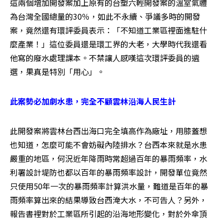
這兩個增加開發案加上原有的台塑六輕開發案的溫室氣體
為台灣全國總量的30％，如此不永續、爭議多時的開發
案，竟然還有環評委員表示：「不知道工業區裡面進駐什
麼產業！」這位委員還是環工界的大老，大學時代我還看
他寫的廢水處理課本。不禁讓人感嘆這次環評委員的遴
選，果真是特別「用心」。
此案勢必加劇水患，完全不顧雲林沿海人民生計
此開發案將雲林台西出海口完全填高作為廠址，用膝蓋想
也知道，怎麼可能不會妨礙內陸排水？台西本來就是水患
嚴重的地區，何況近年降雨時常超過百年的暴雨頻率，水
利署設計堤防也都以百年的暴雨頻率設計，開發單位竟然
只使用50年一次的暴雨頻率計算洪水量，難道是百年的暴
雨頻率算出來的結果導致台西淹大水，不可告人？另外，
報告書裡對於工業區所引起的沿海地形變化，對於外傘頂