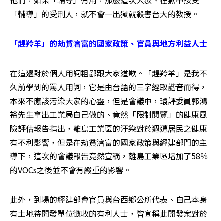
他們，如果「輔導」有用，那麼這次大赦、在獄中接受
「輔導」的受刑人，就不會一出獄就殺害台大的教授。
「趕羚羊」的劫貧濟富的國家政策、官員與地方利益人士
在這邊對於個人用詞粗鄙跟大家道歉。「趕羚羊」是我不
久前學到的罵人用詞，它是由台語的三字經取諧音而得，
本來不應該污染大家的心靈，但是會議中，環評委員郭鴻
裕先生拿出工業局自己做的、竟然「限制閱覽」的健康風
險評估報告指出，離島工業區的汙染對於週遭居民之健康
有不利影響，但是在劫貧濟富的國家政策與經建部門的主
導下，這次的會議報告竟然宣稱，離島工業區增加了58％
的VOCs之後並不會有嚴重的影響。
此外，到場的經建部會官員與台西鄉公所代表、自己本身
有土地待開發單位徵收的有利人士，皆宣稱此開發案對於