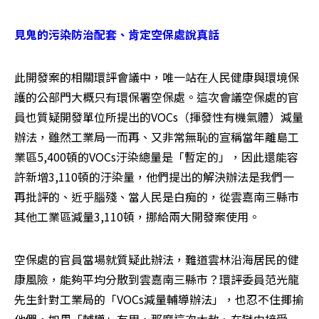
見鬼的污染防治配套、肯定空保處說真話
此開發案的相關環評會議中，唯一站在人民健康與環境保
護的公部門大概只有環保署空保處。這次會議空保處的官
員也質疑開發單位所提出的VOCs（揮發性有機氣體）減量
辦法，雖然工業局一而再、又非常無恥的宣稱當年離島工
業區5,400頓的VOCs汙染總量是「暫定的」，因此還能容
許新增3,110頓的汙染量，他們提出的解決辦法是我們一
再批評的、近乎腦殘、當人民是白痴的，從雲嘉南三縣市
其他工業區減量3,110頓，挪給兩大開發案使用。
空保處的官員當場就質疑此辦法，難道雲林沿海居民的健
康風險，能夠平均分散到雲嘉南三縣市？環評委員范光龍
先生針對工業局的「VOCs減量輔導辦法」，也忍不住揶揄