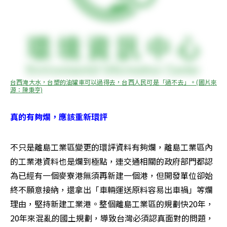
台西淹大水，台塑的油罐車可以過得去，台西人民可是「過不去」。(圖片來
源：陳秉亨)
真的有夠爛，應該重新環評
不只是離島工業區變更的環評資料有夠爛，離島工業區內
的工業港資料也是爛到極點，連交通相關的政府部門都認
為已經有一個麥寮港無須再新建一個港，但開發單位卻始
終不願意接納，還拿出「車輛運送原料容易出車禍」等爛
理由，堅持新建工業港。整個離島工業區的規劃快20年，
20年來混亂的國土規劃，導致台灣必須認真面對的問題，