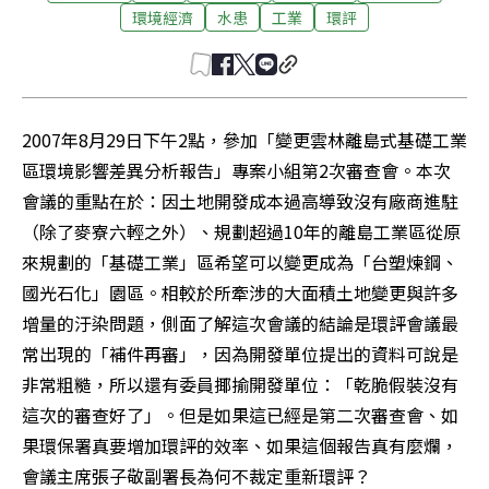
環境經濟
水患
工業
環評
2007年8月29日下午2點，參加「變更雲林離島式基礎工業
區環境影響差異分析報告」專案小組第2次審查會。本次
會議的重點在於：因土地開發成本過高導致沒有廠商進駐
（除了麥寮六輕之外）、規劃超過10年的離島工業區從原
來規劃的「基礎工業」區希望可以變更成為「台塑煉鋼、
國光石化」園區。相較於所牽涉的大面積土地變更與許多
增量的汙染問題，側面了解這次會議的結論是環評會議最
常出現的「補件再審」，因為開發單位提出的資料可說是
非常粗糙，所以還有委員揶揄開發單位：「乾脆假裝沒有
這次的審查好了」。但是如果這已經是第二次審查會、如
果環保署真要增加環評的效率、如果這個報告真有麼爛，
會議主席張子敬副署長為何不裁定重新環評？