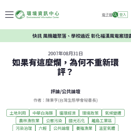
電子報
登入
快訊
風機離聚落、學校過近 彰化福漢風電案環委建議
2007年08月31日
如果有這麼爛，為何不重新環
評？
評論
/
公共論壇
作者：陳秉亨(台灣生態學會秘書長)
土地利用
中華白海豚
循環經濟
環境政策
氣候變遷
農林漁牧業
公害污染
國光石化
離島工業區
污染治理
六輕
公共論壇
養殖漁業
溫室氣體